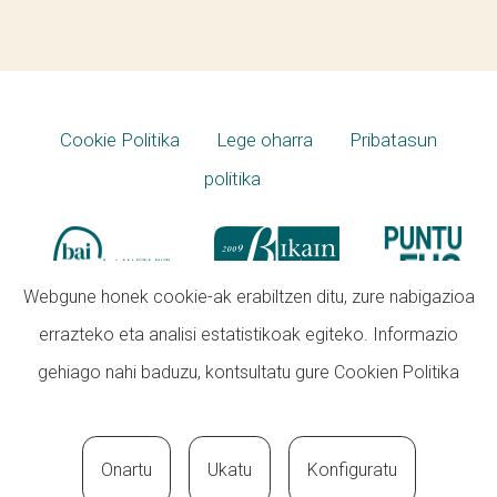
Cookie Politika
Lege oharra
Pribatasun
politika
Webgune honek cookie-ak erabiltzen ditu, zure nabigazioa
errazteko eta analisi estatistikoak egiteko. Informazio
gehiago nahi baduzu, kontsultatu gure
Cookien Politika
Onartu
Ukatu
Konfiguratu