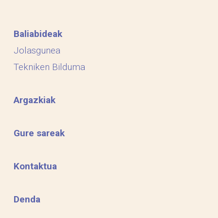
Baliabideak
Jolasgunea
Tekniken Bilduma
Argazkiak
Gure sareak
Kontaktua
Denda