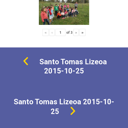
«
‹
of
3
›
»
Santo Tomas Lizeoa
2015-10-25
Santo Tomas Lizeoa 2015-10-
25