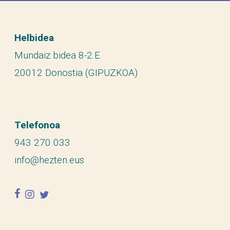
Helbidea
Mundaiz bidea 8-2.E
20012 Donostia (GIPUZKOA)
Telefonoa
943 270 033
info@hezten.eus
facebook
instagram
twitter