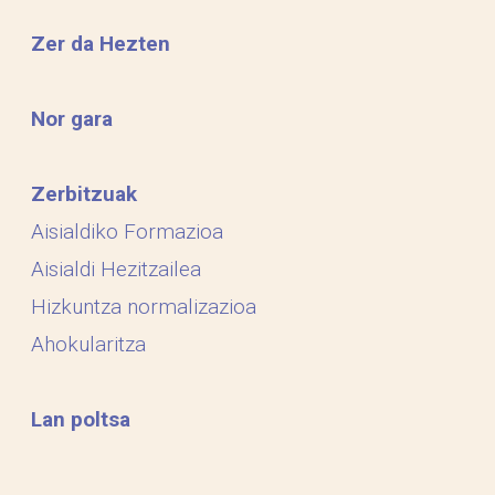
Zer da Hezten
Nor gara
Zerbitzuak
Aisialdiko Formazioa
Aisialdi Hezitzailea
Hizkuntza normalizazioa
Ahokularitza
Lan poltsa