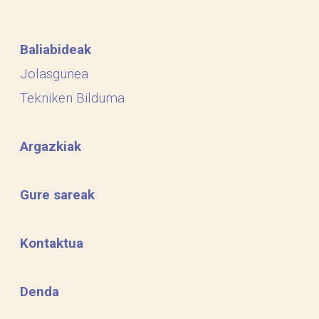
Baliabideak
Jolasgunea
Tekniken Bilduma
Argazkiak
Gure sareak
Kontaktua
Denda