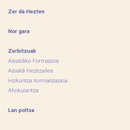
Zer da Hezten
Nor gara
Zerbitzuak
Aisialdiko Formazioa
Aisialdi Hezitzailea
Hizkuntza normalizazioa
Ahokularitza
Lan poltsa