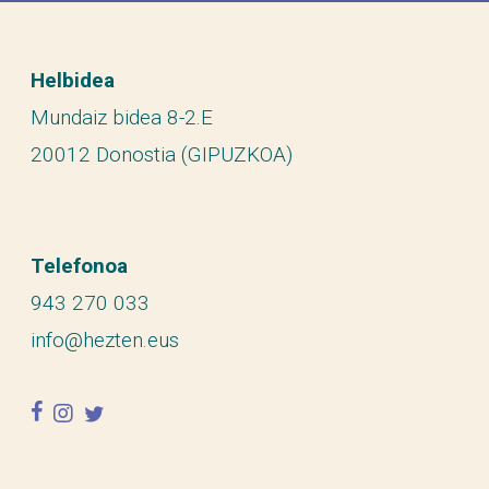
Helbidea
Mundaiz bidea 8-2.E
20012 Donostia (GIPUZKOA)
Telefonoa
943 270 033
info@hezten.eus
facebook
instagram
twitter