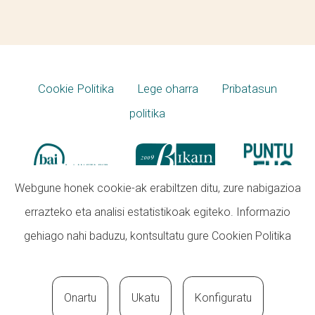
Cookie Politika
Lege oharra
Pribatasun
politika
Webgune honek cookie-ak erabiltzen ditu, zure nabigazioa
errazteko eta analisi estatistikoak egiteko. Informazio
gehiago nahi baduzu, kontsultatu gure
Cookien Politika
Onartu
Ukatu
Konfiguratu