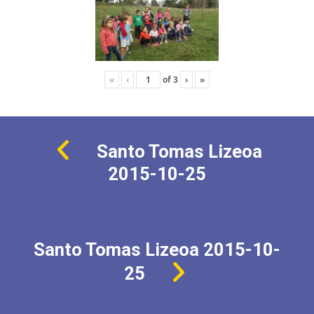
«
‹
of
3
›
»
Santo Tomas Lizeoa
2015-10-25
Santo Tomas Lizeoa 2015-10-
25