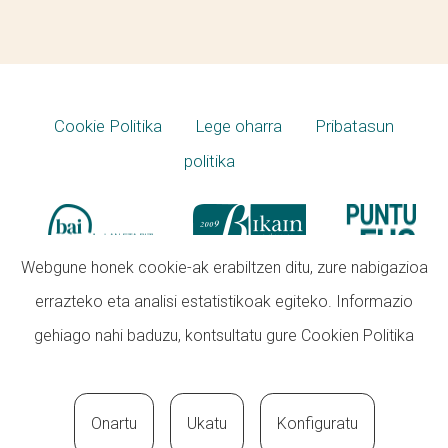
Cookie Politika
Lege oharra
Pribatasun
politika
Webgune honek cookie-ak erabiltzen ditu, zure nabigazioa
errazteko eta analisi estatistikoak egiteko. Informazio
gehiago nahi baduzu, kontsultatu gure
Cookien Politika
Onartu
Ukatu
Konfiguratu