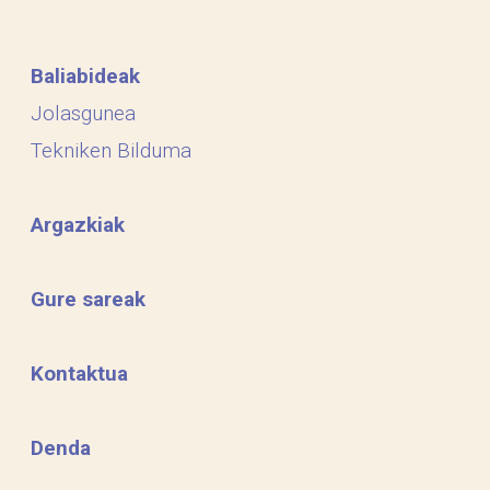
Baliabideak
Jolasgunea
Tekniken Bilduma
Argazkiak
Gure sareak
Kontaktua
Denda