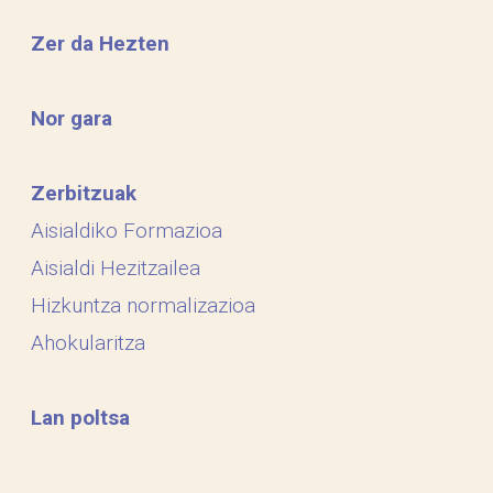
Zer da Hezten
Nor gara
Zerbitzuak
Aisialdiko Formazioa
Aisialdi Hezitzailea
Hizkuntza normalizazioa
Ahokularitza
Lan poltsa