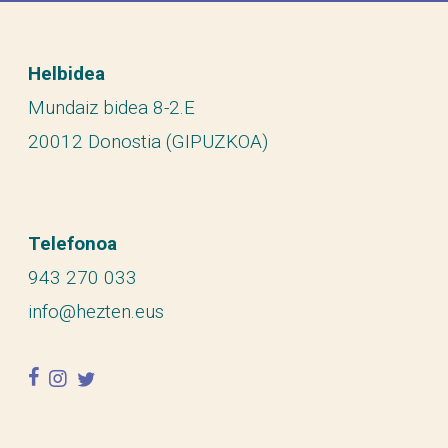
Helbidea
Mundaiz bidea 8-2.E
20012 Donostia (GIPUZKOA)
Telefonoa
943 270 033
info@hezten.eus
facebook
instagram
twitter