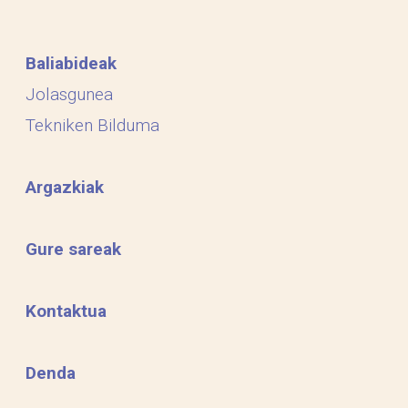
Baliabideak
Jolasgunea
Tekniken Bilduma
Argazkiak
Gure sareak
Kontaktua
Denda