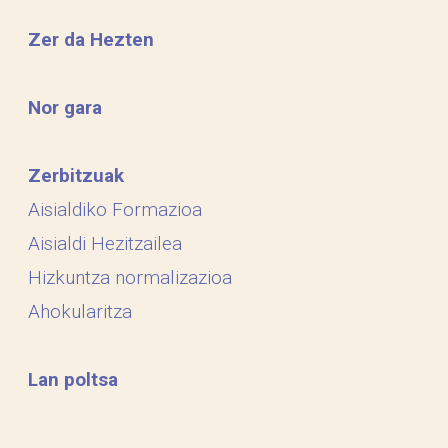
Zer da Hezten
Nor gara
Zerbitzuak
Aisialdiko Formazioa
Aisialdi Hezitzailea
Hizkuntza normalizazioa
Ahokularitza
Lan poltsa