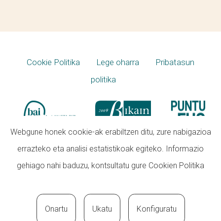
Cookie Politika
Lege oharra
Pribatasun
politika
Webgune honek cookie-ak erabiltzen ditu, zure nabigazioa
errazteko eta analisi estatistikoak egiteko. Informazio
gehiago nahi baduzu, kontsultatu gure
Cookien Politika
Onartu
Ukatu
Konfiguratu