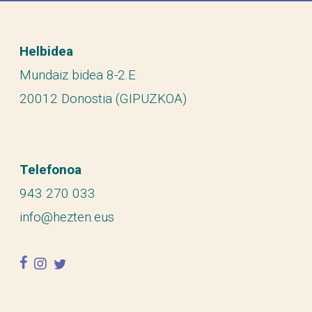
Helbidea
Mundaiz bidea 8-2.E
20012 Donostia (GIPUZKOA)
Telefonoa
943 270 033
info@hezten.eus
facebook
instagram
twitter