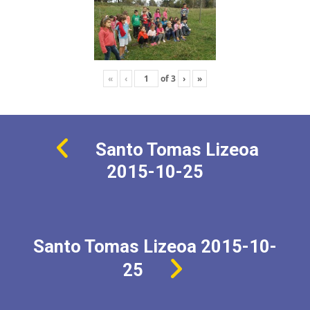
«
‹
of
3
›
»
Santo Tomas Lizeoa
2015-10-25
Santo Tomas Lizeoa 2015-10-
25