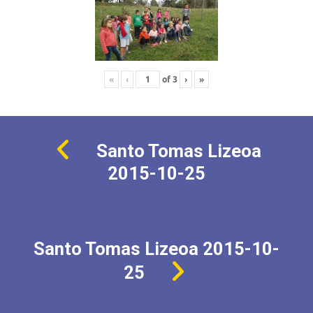
«
‹
of
3
›
»
Santo Tomas Lizeoa
2015-10-25
Santo Tomas Lizeoa 2015-10-
25