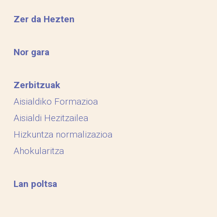
Zer da Hezten
Nor gara
Zerbitzuak
Aisialdiko Formazioa
Aisialdi Hezitzailea
Hizkuntza normalizazioa
Ahokularitza
Lan poltsa