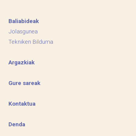
Baliabideak
Jolasgunea
Tekniken Bilduma
Argazkiak
Gure sareak
Kontaktua
Denda