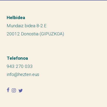
Helbidea
Mundaiz bidea 8-2.E
20012 Donostia (GIPUZKOA)
Telefonoa
943 270 033
info@hezten.eus
facebook
instagram
twitter