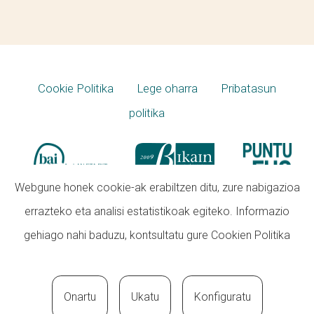
Cookie Politika
Lege oharra
Pribatasun
politika
Webgune honek cookie-ak erabiltzen ditu, zure nabigazioa
errazteko eta analisi estatistikoak egiteko. Informazio
gehiago nahi baduzu, kontsultatu gure
Cookien Politika
Onartu
Ukatu
Konfiguratu