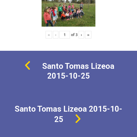
«
‹
of
3
›
»
Santo Tomas Lizeoa
2015-10-25
Santo Tomas Lizeoa 2015-10-
25