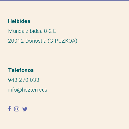
Helbidea
Mundaiz bidea 8-2.E
20012 Donostia (GIPUZKOA)
Telefonoa
943 270 033
info@hezten.eus
facebook
instagram
twitter