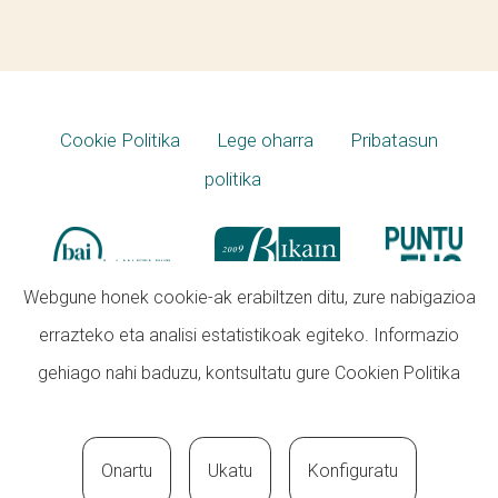
Cookie Politika
Lege oharra
Pribatasun
politika
Webgune honek cookie-ak erabiltzen ditu, zure nabigazioa
errazteko eta analisi estatistikoak egiteko. Informazio
gehiago nahi baduzu, kontsultatu gure
Cookien Politika
Onartu
Ukatu
Konfiguratu