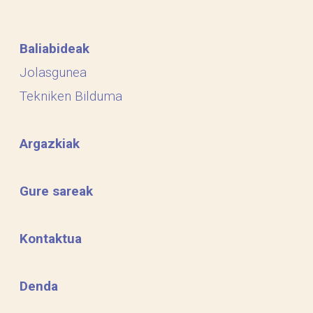
Baliabideak
Jolasgunea
Tekniken Bilduma
Argazkiak
Gure sareak
Kontaktua
Denda