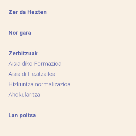
Zer da Hezten
Nor gara
Zerbitzuak
Aisialdiko Formazioa
Aisialdi Hezitzailea
Hizkuntza normalizazioa
Ahokularitza
Lan poltsa