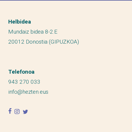
Helbidea
Mundaiz bidea 8-2.E
20012 Donostia (GIPUZKOA)
Telefonoa
943 270 033
info@hezten.eus
facebook
instagram
twitter