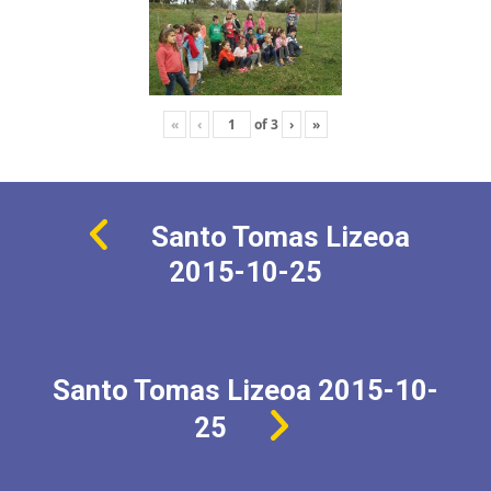
«
‹
of
3
›
»
Santo Tomas Lizeoa
2015-10-25
Santo Tomas Lizeoa 2015-10-
25