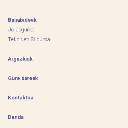
Baliabideak
Jolasgunea
Tekniken Bilduma
Argazkiak
Gure sareak
Kontaktua
Denda