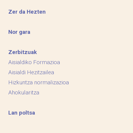
Zer da Hezten
Nor gara
Zerbitzuak
Aisialdiko Formazioa
Aisialdi Hezitzailea
Hizkuntza normalizazioa
Ahokularitza
Lan poltsa