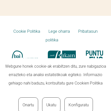
Cookie Politika
Lege oharra
Pribatasun
politika
Webgune honek cookie-ak erabiltzen ditu, zure nabigazioa
errazteko eta analisi estatistikoak egiteko. Informazio
gehiago nahi baduzu, kontsultatu gure
Cookien Politika
Onartu
Ukatu
Konfiguratu