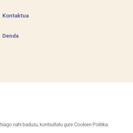
Kontaktua
Denda
ehiago nahi baduzu, kontsultatu gure
Cookien Politika