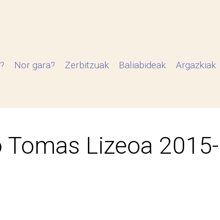
?
Nor gara?
Zerbitzuak
Baliabideak
Argazkiak
 Tomas Lizeoa 2015