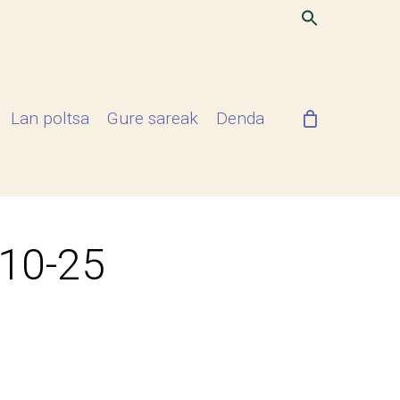
Lan poltsa
Gure sareak
Denda
-10-25