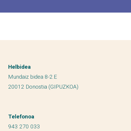
Helbidea
Mundaiz bidea 8-2.E
20012 Donostia (GIPUZKOA)
Telefonoa
943 270 033