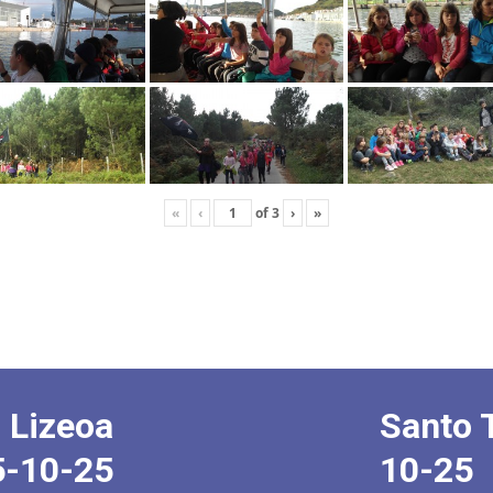
«
‹
of
3
›
»
 Lizeoa
Santo 
5-10-25
10-25