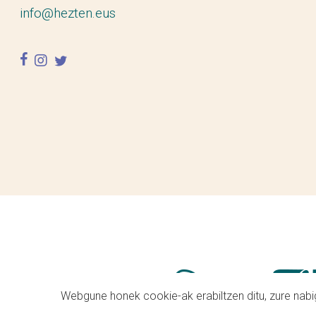
info@hezten.eus
facebook
instagram
twitter
Webgune honek cookie-ak erabiltzen ditu, zure nabig