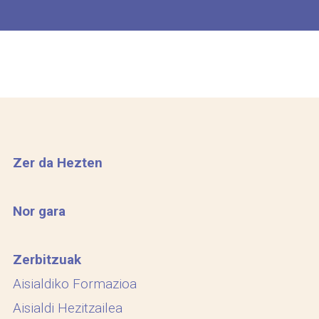
Zer da Hezten
Nor gara
Zerbitzuak
Aisialdiko Formazioa
Aisialdi Hezitzailea