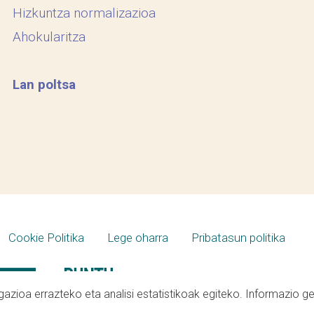
Hizkuntza normalizazioa
Ahokularitza
Lan poltsa
Cookie Politika
Lege oharra
Pribatasun politika
azioa errazteko eta analisi estatistikoak egiteko. Informazio g