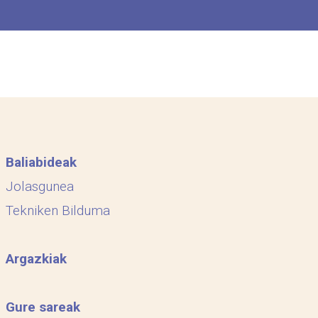
Baliabideak
Jolasgunea
Tekniken Bilduma
Argazkiak
Gure sareak