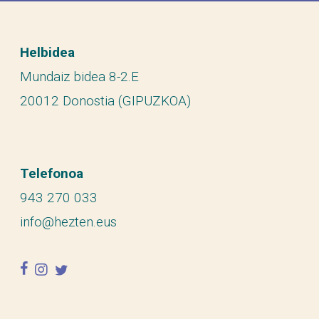
Helbidea
Mundaiz bidea 8-2.E
20012 Donostia (GIPUZKOA)
Telefonoa
943 270 033
info@hezten.eus
facebook
instagram
twitter