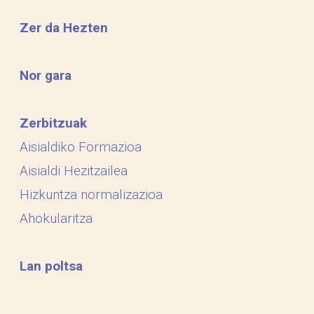
Zer da Hezten
Nor gara
Zerbitzuak
Aisialdiko Formazioa
Aisialdi Hezitzailea
Hizkuntza normalizazioa
Ahokularitza
Lan poltsa