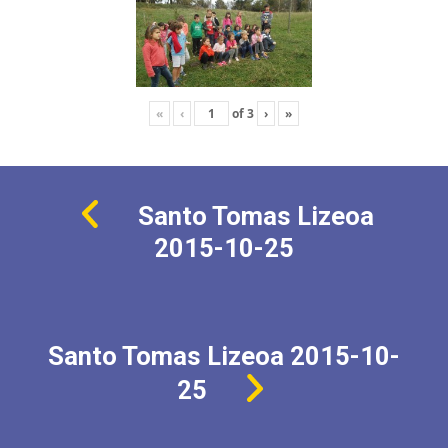
«
‹
of
3
›
»
Santo Tomas Lizeoa
2015-10-25
Santo Tomas Lizeoa 2015-10-
25