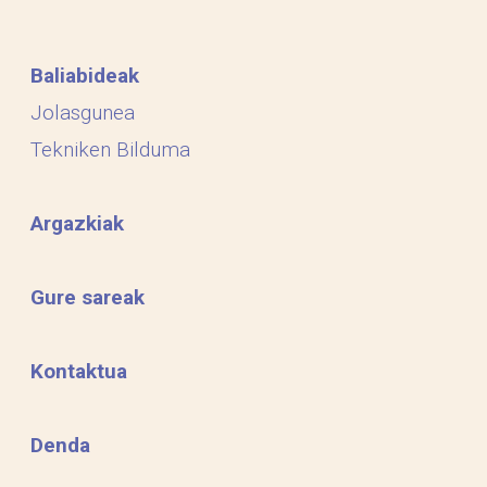
Baliabideak
Jolasgunea
Tekniken Bilduma
Argazkiak
Gure sareak
Kontaktua
Denda