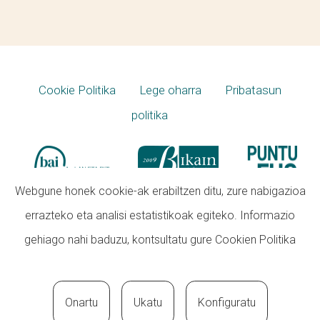
Cookie Politika
Lege oharra
Pribatasun
politika
Webgune honek cookie-ak erabiltzen ditu, zure nabigazioa
errazteko eta analisi estatistikoak egiteko. Informazio
gehiago nahi baduzu, kontsultatu gure
Cookien Politika
Onartu
Ukatu
Konfiguratu