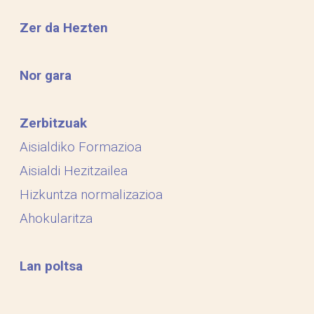
Zer da Hezten
Nor gara
Zerbitzuak
Aisialdiko Formazioa
Aisialdi Hezitzailea
Hizkuntza normalizazioa
Ahokularitza
Lan poltsa