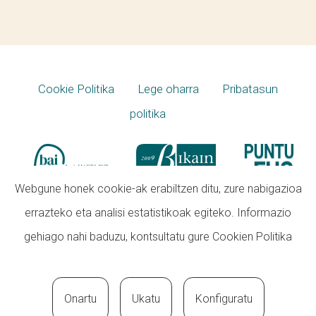
Cookie Politika
Lege oharra
Pribatasun
politika
Webgune honek cookie-ak erabiltzen ditu, zure nabigazioa
errazteko eta analisi estatistikoak egiteko. Informazio
gehiago nahi baduzu, kontsultatu gure
Cookien Politika
Onartu
Ukatu
Konfiguratu