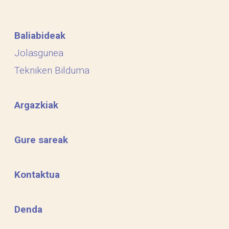
Baliabideak
Jolasgunea
Tekniken Bilduma
Argazkiak
Gure sareak
Kontaktua
Denda