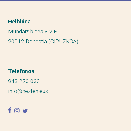
Helbidea
Mundaiz bidea 8-2.E
20012 Donostia (GIPUZKOA)
Telefonoa
943 270 033
info@hezten.eus
facebook
instagram
twitter