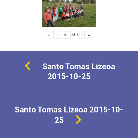
«
‹
of
3
›
»
Santo Tomas Lizeoa
2015-10-25
Santo Tomas Lizeoa 2015-10-
25