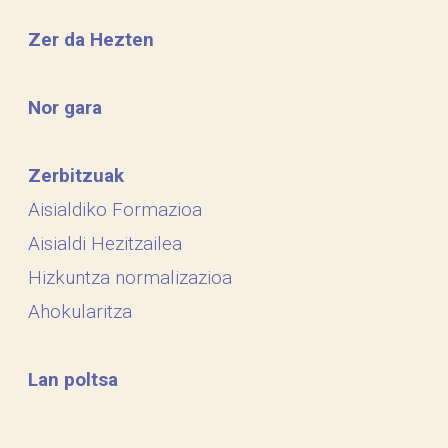
Zer da Hezten
Nor gara
Zerbitzuak
Aisialdiko Formazioa
Aisialdi Hezitzailea
Hizkuntza normalizazioa
Ahokularitza
Lan poltsa