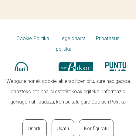
Cookie Politika
Lege oharra
Pribatasun
politika
Webgune honek cookie-ak erabiltzen ditu, zure nabigazioa
errazteko eta analisi estatistikoak egiteko. Informazio
gehiago nahi baduzu, kontsultatu gure
Cookien Politika
Onartu
Ukatu
Konfiguratu