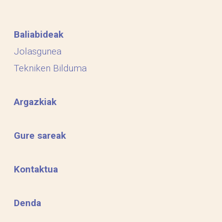
Baliabideak
Jolasgunea
Tekniken Bilduma
Argazkiak
Gure sareak
Kontaktua
Denda