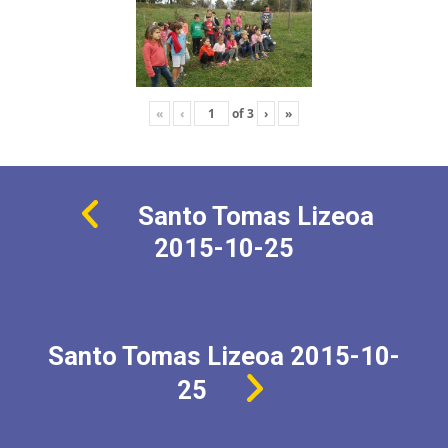
«
‹
of
3
›
»
Santo Tomas Lizeoa
2015-10-25
Santo Tomas Lizeoa 2015-10-
25