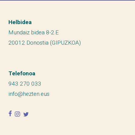
Helbidea
Mundaiz bidea 8-2.E
20012 Donostia (GIPUZKOA)
Telefonoa
943 270 033
info@hezten.eus
facebook
instagram
twitter