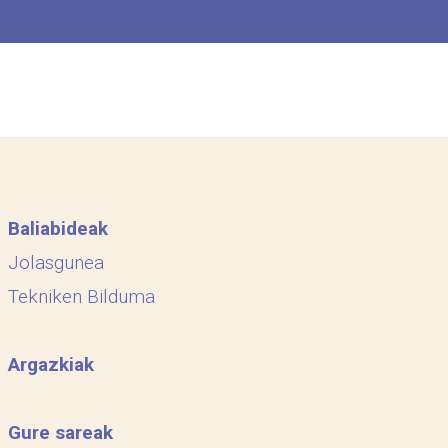
Baliabideak
Jolasgunea
Tekniken Bilduma
Argazkiak
Gure sareak