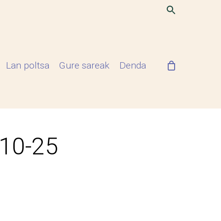
Lan poltsa
Gure sareak
Denda
-10-25