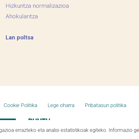
Hizkuntza normalizazioa
Ahokularitza
Lan poltsa
Cookie Politika
Lege oharra
Pribatasun politika
azioa errazteko eta analisi estatistikoak egiteko. Informazio g