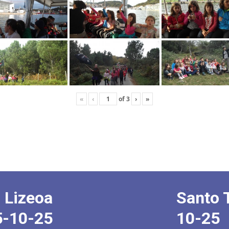
«
‹
of
3
›
»
 Lizeoa
Santo 
5-10-25
10-25