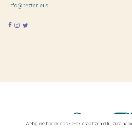
info@hezten.eus
facebook
instagram
twitter
Webgune honek cookie-ak erabiltzen ditu, zure nabig