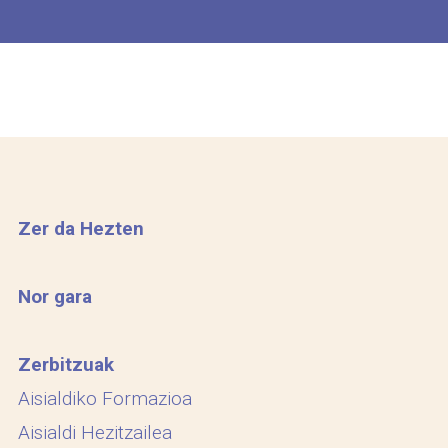
Zer da Hezten
Nor gara
Zerbitzuak
Aisialdiko Formazioa
Aisialdi Hezitzailea