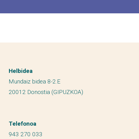
Helbidea
Mundaiz bidea 8-2.E
20012 Donostia (GIPUZKOA)
Telefonoa
943 270 033