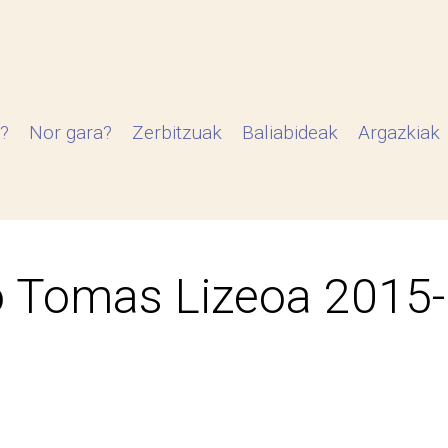
?
Nor gara?
Zerbitzuak
Baliabideak
Argazkiak
 Tomas Lizeoa 2015