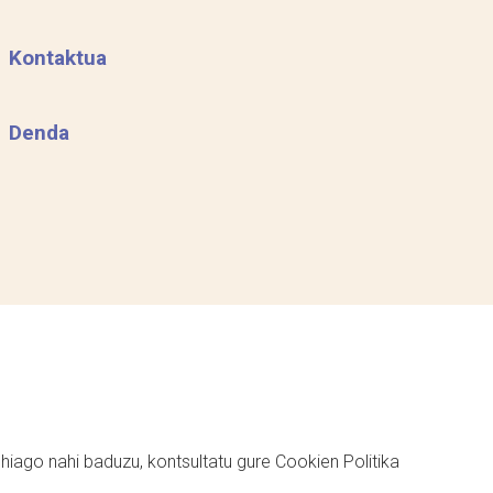
Kontaktua
Denda
ehiago nahi baduzu, kontsultatu gure
Cookien Politika