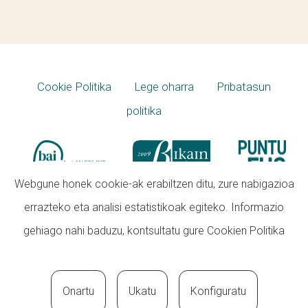
Cookie Politika
Lege oharra
Pribatasun
politika
Webgune honek cookie-ak erabiltzen ditu, zure nabigazioa
errazteko eta analisi estatistikoak egiteko. Informazio
gehiago nahi baduzu, kontsultatu gure
Cookien Politika
Onartu
Ukatu
Konfiguratu