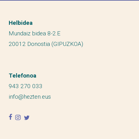
Helbidea
Mundaiz bidea 8-2.E
20012 Donostia (GIPUZKOA)
Telefonoa
943 270 033
info@hezten.eus
facebook
instagram
twitter