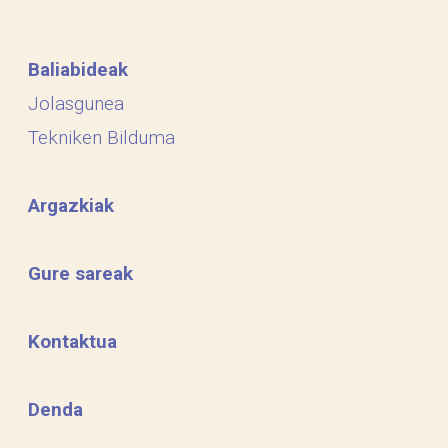
Baliabideak
Jolasgunea
Tekniken Bilduma
Argazkiak
Gure sareak
Kontaktua
Denda