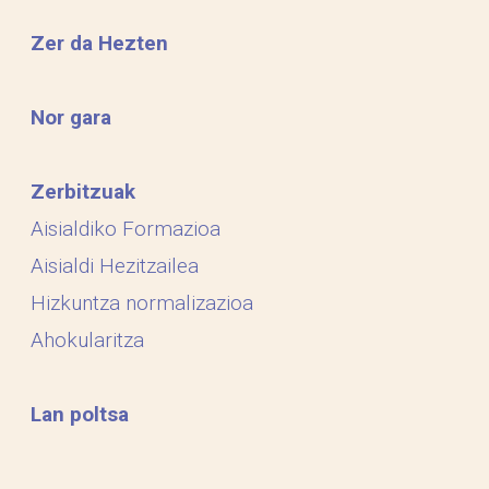
Zer da Hezten
Nor gara
Zerbitzuak
Aisialdiko Formazioa
Aisialdi Hezitzailea
Hizkuntza normalizazioa
Ahokularitza
Lan poltsa