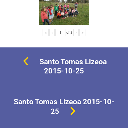
«
‹
of
3
›
»
Santo Tomas Lizeoa
2015-10-25
Santo Tomas Lizeoa 2015-10-
25