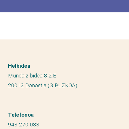
Helbidea
Mundaiz bidea 8-2.E
20012 Donostia (GIPUZKOA)
Telefonoa
943 270 033