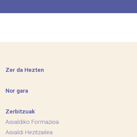
Zer da Hezten
Nor gara
Zerbitzuak
Aisialdiko Formazioa
Aisialdi Hezitzailea