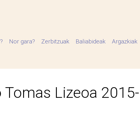
?
Nor gara?
Zerbitzuak
Baliabideak
Argazkiak
 Tomas Lizeoa 2015