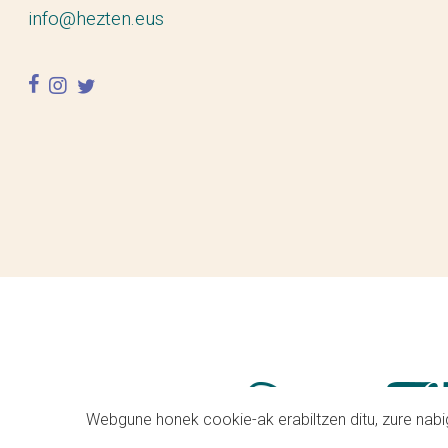
info@hezten.eus
facebook
instagram
twitter
Webgune honek cookie-ak erabiltzen ditu, zure nabig