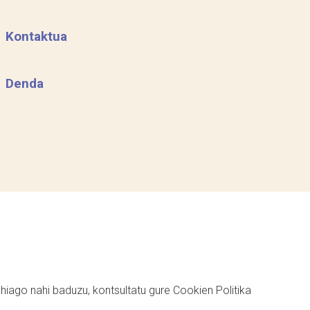
Kontaktua
Denda
ehiago nahi baduzu, kontsultatu gure
Cookien Politika