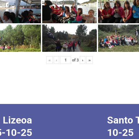
«
‹
of
3
›
»
 Lizeoa
Santo 
5-10-25
10-25