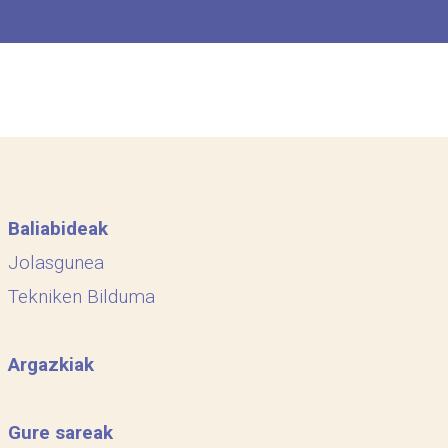
Baliabideak
Jolasgunea
Tekniken Bilduma
Argazkiak
Gure sareak