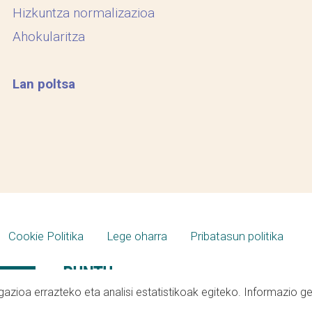
Hizkuntza normalizazioa
Ahokularitza
Lan poltsa
Cookie Politika
Lege oharra
Pribatasun politika
azioa errazteko eta analisi estatistikoak egiteko. Informazio g