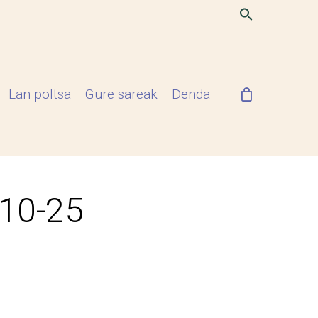
Lan poltsa
Gure sareak
Denda
-10-25