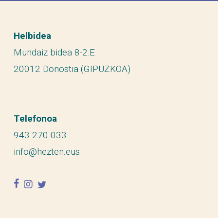
Helbidea
Mundaiz bidea 8-2.E
20012 Donostia (GIPUZKOA)
Telefonoa
943 270 033
info@hezten.eus
facebook
instagram
twitter