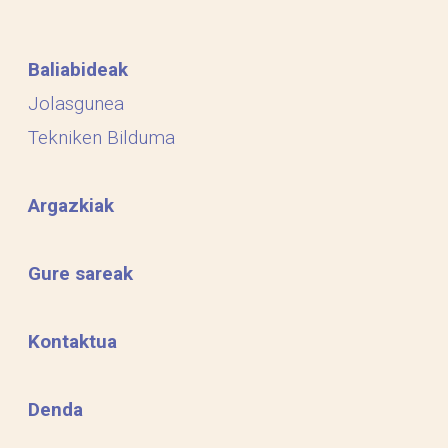
Baliabideak
Jolasgunea
Tekniken Bilduma
Argazkiak
Gure sareak
Kontaktua
Denda