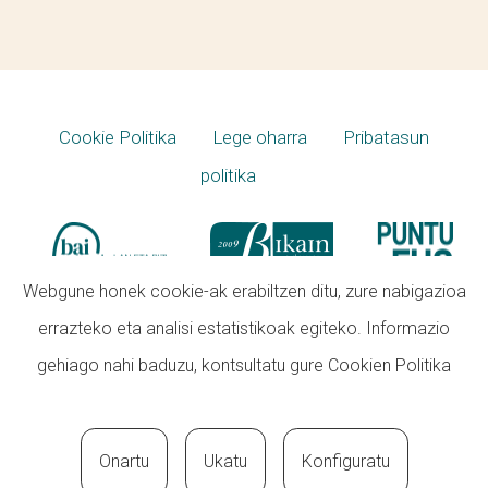
Cookie Politika
Lege oharra
Pribatasun
politika
Webgune honek cookie-ak erabiltzen ditu, zure nabigazioa
errazteko eta analisi estatistikoak egiteko. Informazio
gehiago nahi baduzu, kontsultatu gure
Cookien Politika
Onartu
Ukatu
Konfiguratu