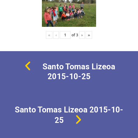
«
‹
of
3
›
»
Santo Tomas Lizeoa
2015-10-25
Santo Tomas Lizeoa 2015-10-
25