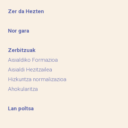
Zer da Hezten
Nor gara
Zerbitzuak
Aisialdiko Formazioa
Aisialdi Hezitzailea
Hizkuntza normalizazioa
Ahokularitza
Lan poltsa