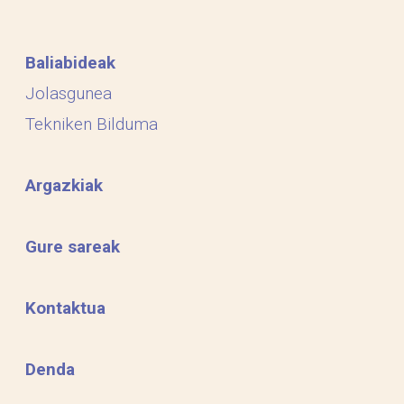
Baliabideak
Jolasgunea
Tekniken Bilduma
Argazkiak
Gure sareak
Kontaktua
Denda