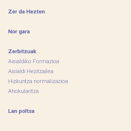
Zer da Hezten
Nor gara
Zerbitzuak
Aisialdiko Formazioa
Aisialdi Hezitzailea
Hizkuntza normalizazioa
Ahokularitza
Lan poltsa