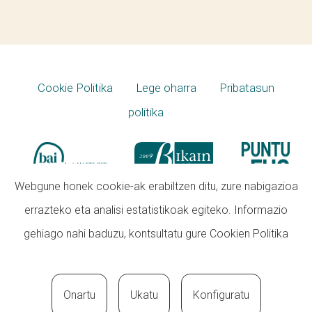
Cookie Politika
Lege oharra
Pribatasun
politika
Webgune honek cookie-ak erabiltzen ditu, zure nabigazioa
errazteko eta analisi estatistikoak egiteko. Informazio
gehiago nahi baduzu, kontsultatu gure
Cookien Politika
Onartu
Ukatu
Konfiguratu