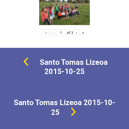
«
‹
of
3
›
»
Santo Tomas Lizeoa
2015-10-25
Santo Tomas Lizeoa 2015-10-
25