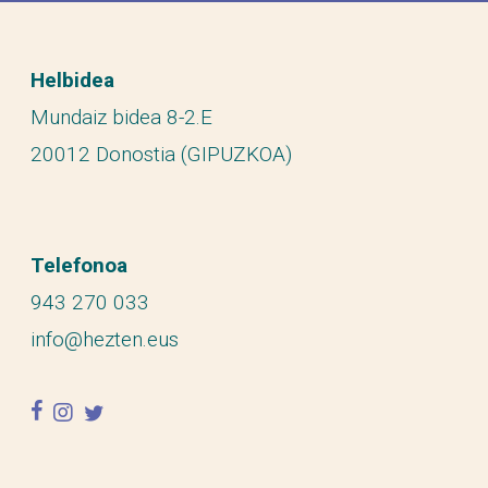
Helbidea
Mundaiz bidea 8-2.E
20012 Donostia (GIPUZKOA)
Telefonoa
943 270 033
info@hezten.eus
facebook
instagram
twitter