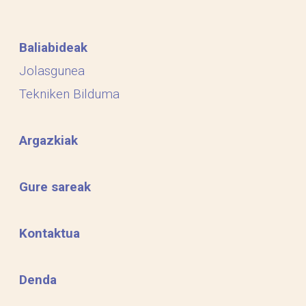
Baliabideak
Jolasgunea
Tekniken Bilduma
Argazkiak
Gure sareak
Kontaktua
Denda