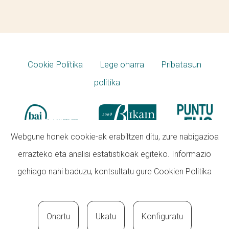
Cookie Politika
Lege oharra
Pribatasun
politika
Webgune honek cookie-ak erabiltzen ditu, zure nabigazioa
errazteko eta analisi estatistikoak egiteko. Informazio
gehiago nahi baduzu, kontsultatu gure
Cookien Politika
Onartu
Ukatu
Konfiguratu