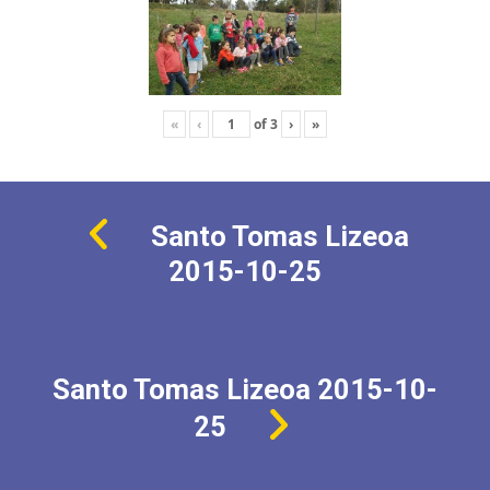
«
‹
of
3
›
»
Santo Tomas Lizeoa
2015-10-25
Santo Tomas Lizeoa 2015-10-
25