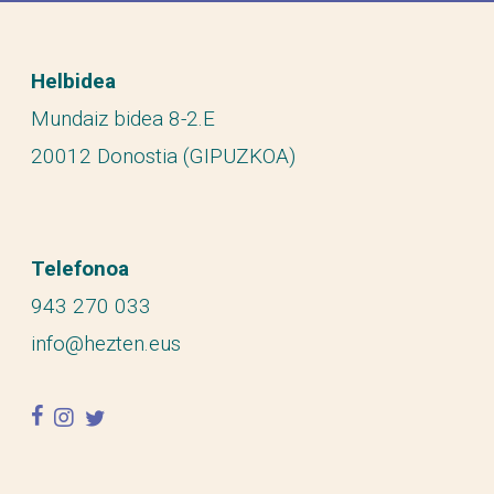
Helbidea
Mundaiz bidea 8-2.E
20012 Donostia (GIPUZKOA)
Telefonoa
943 270 033
info@hezten.eus
facebook
instagram
twitter