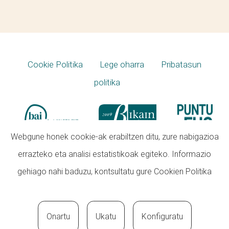
Cookie Politika
Lege oharra
Pribatasun
politika
Webgune honek cookie-ak erabiltzen ditu, zure nabigazioa
errazteko eta analisi estatistikoak egiteko. Informazio
gehiago nahi baduzu, kontsultatu gure
Cookien Politika
Onartu
Ukatu
Konfiguratu