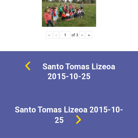
«
‹
of
3
›
»
Santo Tomas Lizeoa
2015-10-25
Santo Tomas Lizeoa 2015-10-
25