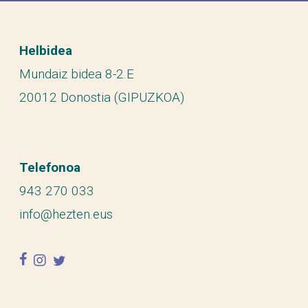
Helbidea
Mundaiz bidea 8-2.E
20012 Donostia (GIPUZKOA)
Telefonoa
943 270 033
info@hezten.eus
facebook
instagram
twitter