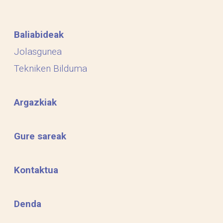
Baliabideak
Jolasgunea
Tekniken Bilduma
Argazkiak
Gure sareak
Kontaktua
Denda