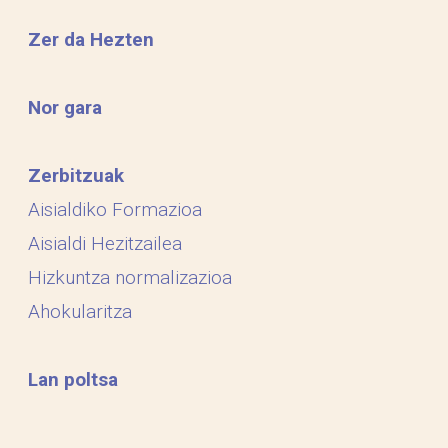
Zer da Hezten
Nor gara
Zerbitzuak
Aisialdiko Formazioa
Aisialdi Hezitzailea
Hizkuntza normalizazioa
Ahokularitza
Lan poltsa