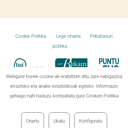
Cookie Politika
Lege oharra
Pribatasun
politika
Webgune honek cookie-ak erabiltzen ditu, zure nabigazioa
errazteko eta analisi estatistikoak egiteko. Informazio
gehiago nahi baduzu, kontsultatu gure
Cookien Politika
Onartu
Ukatu
Konfiguratu