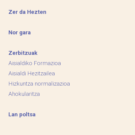
Zer da Hezten
Nor gara
Zerbitzuak
Aisialdiko Formazioa
Aisialdi Hezitzailea
Hizkuntza normalizazioa
Ahokularitza
Lan poltsa