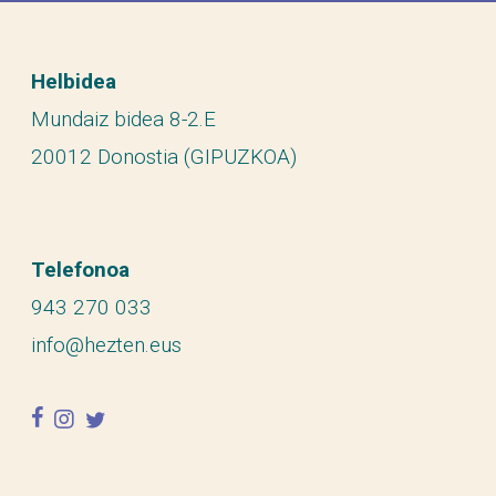
Helbidea
Mundaiz bidea 8-2.E
20012 Donostia (GIPUZKOA)
Telefonoa
943 270 033
info@hezten.eus
facebook
instagram
twitter