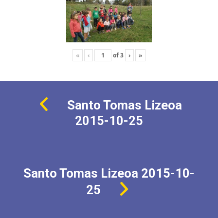
«
‹
of
3
›
»
Santo Tomas Lizeoa
2015-10-25
Santo Tomas Lizeoa 2015-10-
25