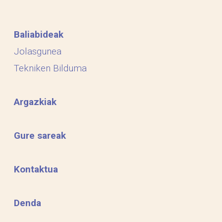
Baliabideak
Jolasgunea
Tekniken Bilduma
Argazkiak
Gure sareak
Kontaktua
Denda