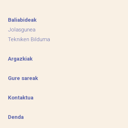
Baliabideak
Jolasgunea
Tekniken Bilduma
Argazkiak
Gure sareak
Kontaktua
Denda