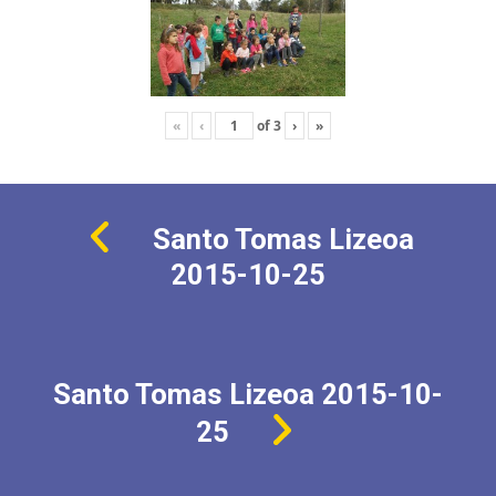
«
‹
of
3
›
»
Santo Tomas Lizeoa
2015-10-25
Santo Tomas Lizeoa 2015-10-
25