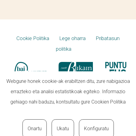
Cookie Politika
Lege oharra
Pribatasun
politika
Webgune honek cookie-ak erabiltzen ditu, zure nabigazioa
errazteko eta analisi estatistikoak egiteko. Informazio
gehiago nahi baduzu, kontsultatu gure
Cookien Politika
Onartu
Ukatu
Konfiguratu