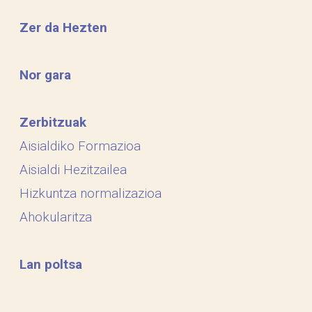
Zer da Hezten
Nor gara
Zerbitzuak
Aisialdiko Formazioa
Aisialdi Hezitzailea
Hizkuntza normalizazioa
Ahokularitza
Lan poltsa