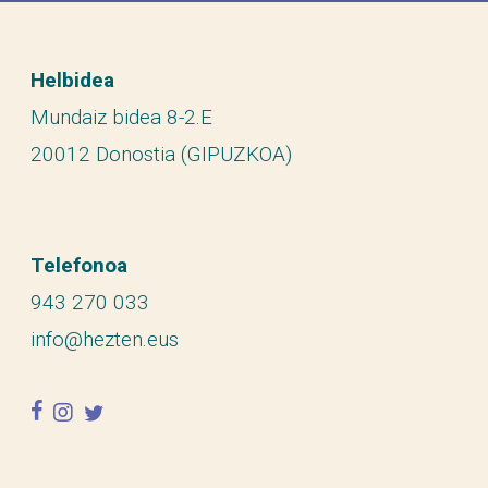
Helbidea
Mundaiz bidea 8-2.E
20012 Donostia (GIPUZKOA)
Telefonoa
943 270 033
info@hezten.eus
facebook
instagram
twitter