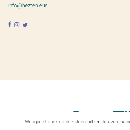
info@hezten.eus
facebook
instagram
twitter
Webgune honek cookie-ak erabiltzen ditu, zure nabig