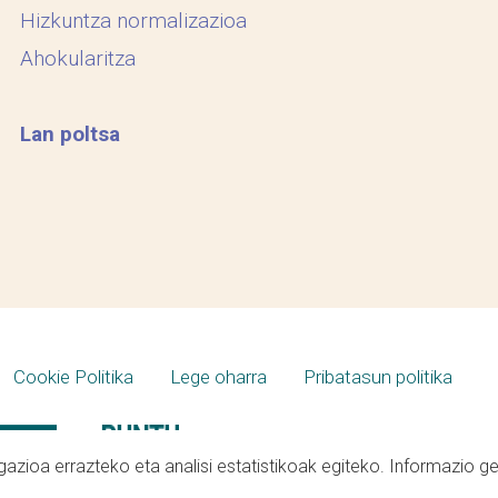
Hizkuntza normalizazioa
Ahokularitza
Lan poltsa
Cookie Politika
Lege oharra
Pribatasun politika
azioa errazteko eta analisi estatistikoak egiteko. Informazio g