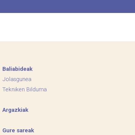
Baliabideak
Jolasgunea
Tekniken Bilduma
Argazkiak
Gure sareak