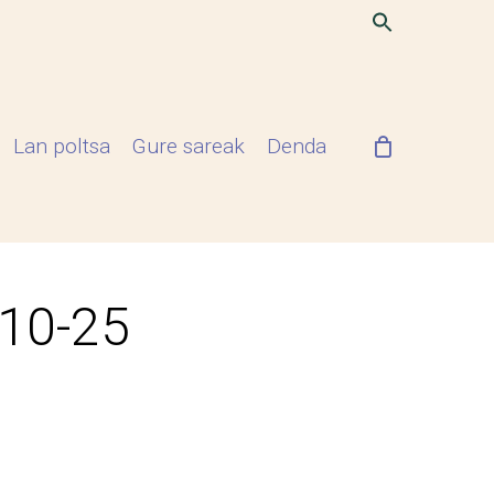
Lan poltsa
Gure sareak
Denda
-10-25