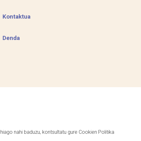
Kontaktua
Denda
ehiago nahi baduzu, kontsultatu gure
Cookien Politika