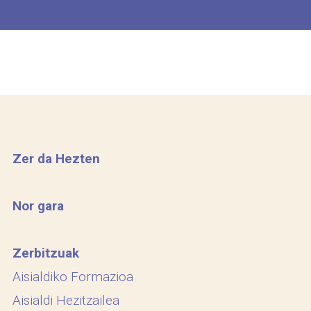
Zer da Hezten
Nor gara
Zerbitzuak
Aisialdiko Formazioa
Aisialdi Hezitzailea