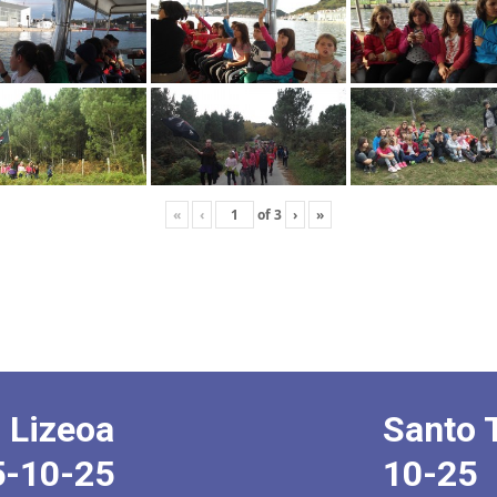
«
‹
of
3
›
»
 Lizeoa
Santo 
5-10-25
10-25