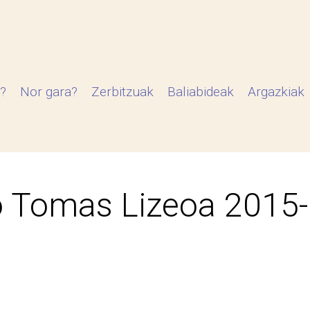
?
Nor gara?
Zerbitzuak
Baliabideak
Argazkiak
 Tomas Lizeoa 2015