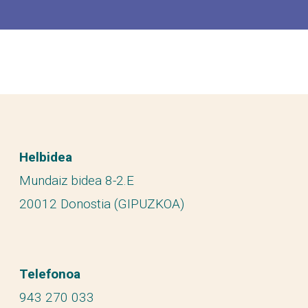
Helbidea
Mundaiz bidea 8-2.E
20012 Donostia (GIPUZKOA)
Telefonoa
943 270 033