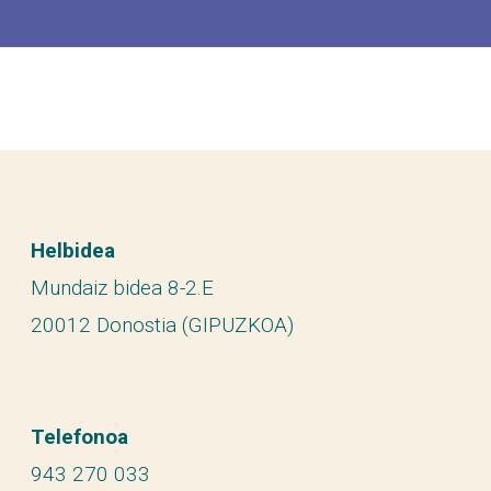
Helbidea
Mundaiz bidea 8-2.E
20012 Donostia (GIPUZKOA)
Telefonoa
943 270 033