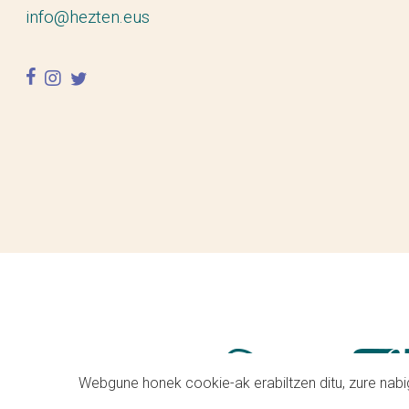
info@hezten.eus
facebook
instagram
twitter
Webgune honek cookie-ak erabiltzen ditu, zure nabig