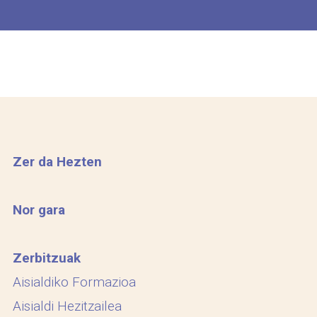
Zer da Hezten
Nor gara
Zerbitzuak
Aisialdiko Formazioa
Aisialdi Hezitzailea