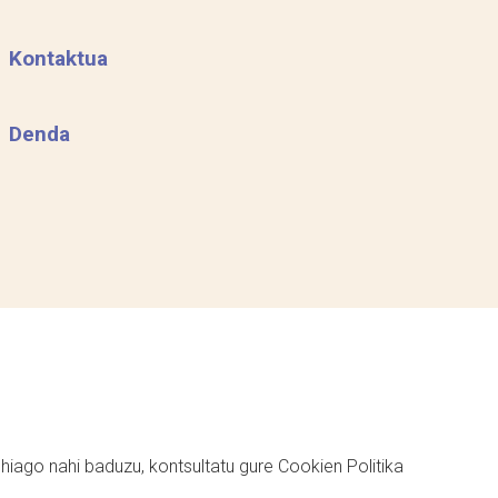
Kontaktua
Denda
ehiago nahi baduzu, kontsultatu gure
Cookien Politika