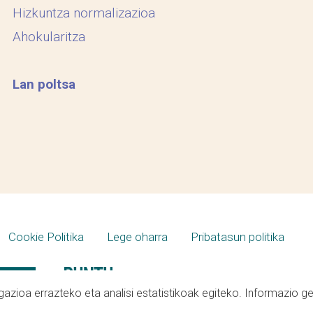
Hizkuntza normalizazioa
Ahokularitza
Lan poltsa
Cookie Politika
Lege oharra
Pribatasun politika
azioa errazteko eta analisi estatistikoak egiteko. Informazio g