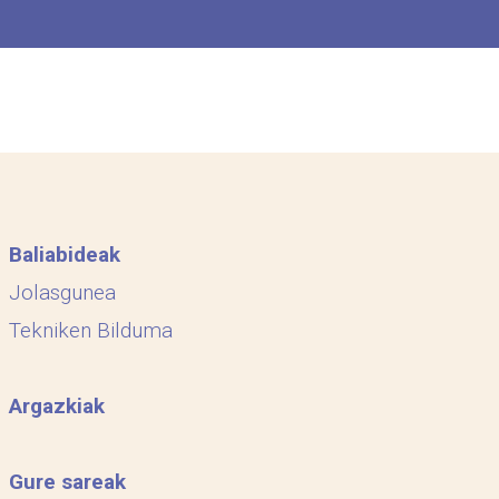
Baliabideak
Jolasgunea
Tekniken Bilduma
Argazkiak
Gure sareak