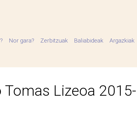
?
Nor gara?
Zerbitzuak
Baliabideak
Argazkiak
 Tomas Lizeoa 2015