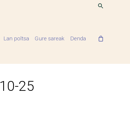
Lan poltsa
Gure sareak
Denda
-10-25