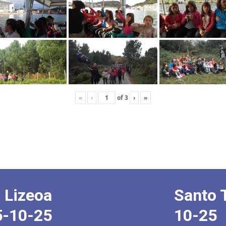
«
‹
of
3
›
»
 Lizeoa
Santo 
5-10-25
10-25