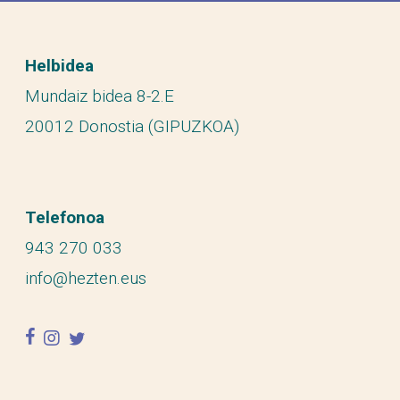
Helbidea
Mundaiz bidea 8-2.E
20012 Donostia (GIPUZKOA)
Telefonoa
943 270 033
info@hezten.eus
facebook
instagram
twitter