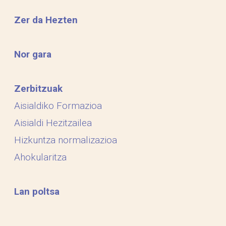
Zer da Hezten
Nor gara
Zerbitzuak
Aisialdiko Formazioa
Aisialdi Hezitzailea
Hizkuntza normalizazioa
Ahokularitza
Lan poltsa