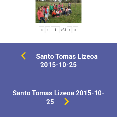
«
‹
of
3
›
»
Santo Tomas Lizeoa
2015-10-25
Santo Tomas Lizeoa 2015-10-
25