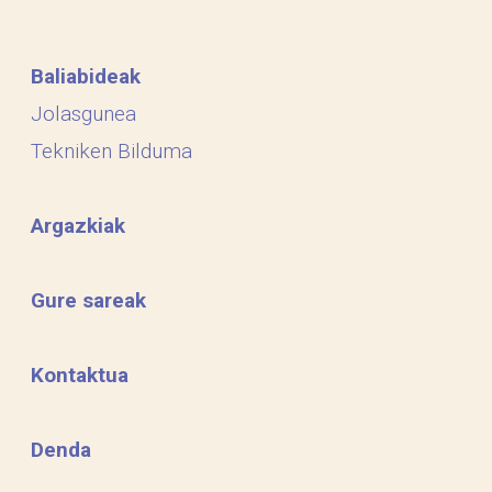
Baliabideak
Jolasgunea
Tekniken Bilduma
Argazkiak
Gure sareak
Kontaktua
Denda