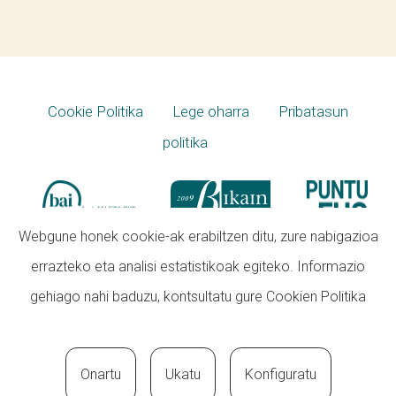
Cookie Politika
Lege oharra
Pribatasun
politika
Webgune honek cookie-ak erabiltzen ditu, zure nabigazioa
errazteko eta analisi estatistikoak egiteko. Informazio
gehiago nahi baduzu, kontsultatu gure
Cookien Politika
Onartu
Ukatu
Konfiguratu