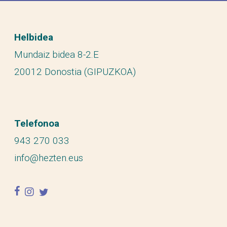
Helbidea
Mundaiz bidea 8-2.E
20012 Donostia (GIPUZKOA)
Telefonoa
943 270 033
info@hezten.eus
facebook
instagram
twitter