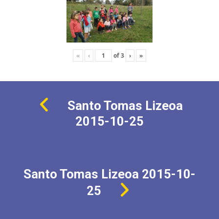
«
‹
of
3
›
»
Santo Tomas Lizeoa
2015-10-25
Santo Tomas Lizeoa 2015-10-
25