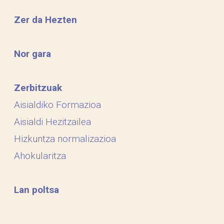
Zer da Hezten
Nor gara
Zerbitzuak
Aisialdiko Formazioa
Aisialdi Hezitzailea
Hizkuntza normalizazioa
Ahokularitza
Lan poltsa