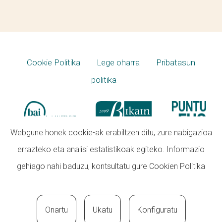
Cookie Politika
Lege oharra
Pribatasun
politika
Webgune honek cookie-ak erabiltzen ditu, zure nabigazioa
errazteko eta analisi estatistikoak egiteko. Informazio
gehiago nahi baduzu, kontsultatu gure
Cookien Politika
Onartu
Ukatu
Konfiguratu