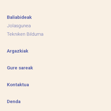
Baliabideak
Jolasgunea
Tekniken Bilduma
Argazkiak
Gure sareak
Kontaktua
Denda