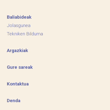
Baliabideak
Jolasgunea
Tekniken Bilduma
Argazkiak
Gure sareak
Kontaktua
Denda