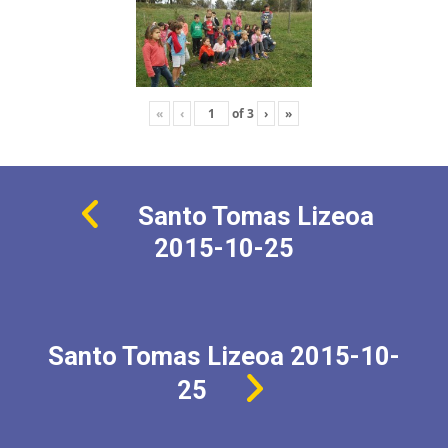
«
‹
of
3
›
»
Santo Tomas Lizeoa
2015-10-25
Santo Tomas Lizeoa 2015-10-
25