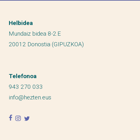
Helbidea
Mundaiz bidea 8-2.E
20012 Donostia (GIPUZKOA)
Telefonoa
943 270 033
info@hezten.eus
facebook
instagram
twitter