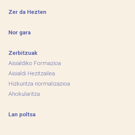
Zer da Hezten
Nor gara
Zerbitzuak
Aisialdiko Formazioa
Aisialdi Hezitzailea
Hizkuntza normalizazioa
Ahokularitza
Lan poltsa