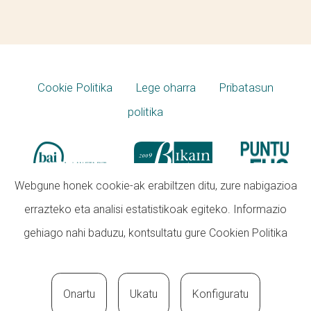
Cookie Politika
Lege oharra
Pribatasun
politika
Webgune honek cookie-ak erabiltzen ditu, zure nabigazioa
errazteko eta analisi estatistikoak egiteko. Informazio
gehiago nahi baduzu, kontsultatu gure
Cookien Politika
Onartu
Ukatu
Konfiguratu