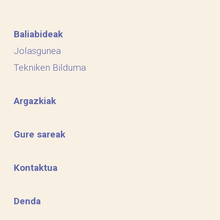
Baliabideak
Jolasgunea
Tekniken Bilduma
Argazkiak
Gure sareak
Kontaktua
Denda