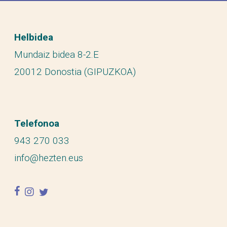
Helbidea
Mundaiz bidea 8-2.E
20012 Donostia (GIPUZKOA)
Telefonoa
943 270 033
info@hezten.eus
facebook
instagram
twitter