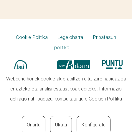
Cookie Politika
Lege oharra
Pribatasun
politika
Webgune honek cookie-ak erabiltzen ditu, zure nabigazioa
errazteko eta analisi estatistikoak egiteko. Informazio
gehiago nahi baduzu, kontsultatu gure
Cookien Politika
Onartu
Ukatu
Konfiguratu