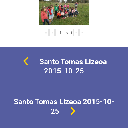
«
‹
of
3
›
»
Santo Tomas Lizeoa
2015-10-25
Santo Tomas Lizeoa 2015-10-
25