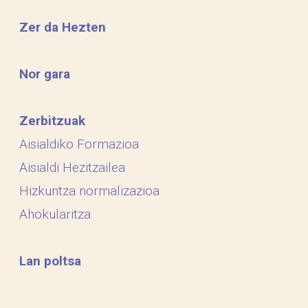
Zer da Hezten
Nor gara
Zerbitzuak
Aisialdiko Formazioa
Aisialdi Hezitzailea
Hizkuntza normalizazioa
Ahokularitza
Lan poltsa