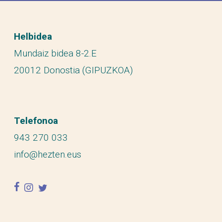
Helbidea
Mundaiz bidea 8-2.E
20012 Donostia (GIPUZKOA)
Telefonoa
943 270 033
info@hezten.eus
facebook
instagram
twitter