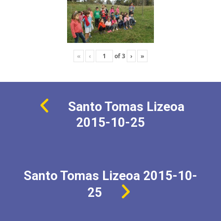
«
‹
of
3
›
»
Santo Tomas Lizeoa
2015-10-25
Santo Tomas Lizeoa 2015-10-
25