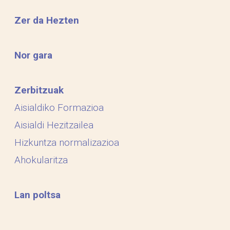
Zer da Hezten
Nor gara
Zerbitzuak
Aisialdiko Formazioa
Aisialdi Hezitzailea
Hizkuntza normalizazioa
Ahokularitza
Lan poltsa