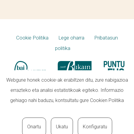
Cookie Politika
Lege oharra
Pribatasun
politika
Webgune honek cookie-ak erabiltzen ditu, zure nabigazioa
errazteko eta analisi estatistikoak egiteko. Informazio
gehiago nahi baduzu, kontsultatu gure
Cookien Politika
Onartu
Ukatu
Konfiguratu