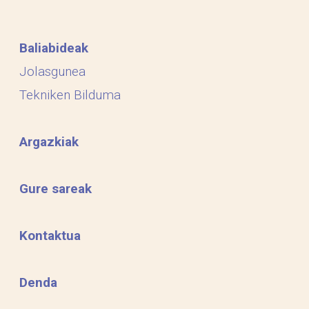
Baliabideak
Jolasgunea
Tekniken Bilduma
Argazkiak
Gure sareak
Kontaktua
Denda