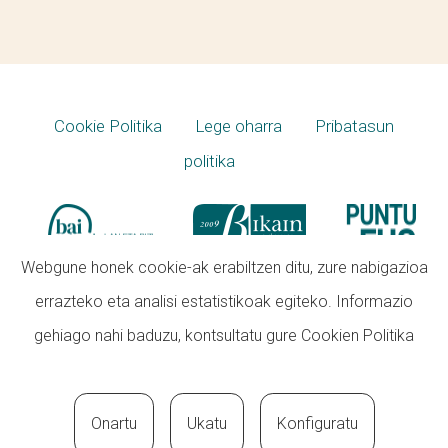
Cookie Politika
Lege oharra
Pribatasun
politika
Webgune honek cookie-ak erabiltzen ditu, zure nabigazioa
errazteko eta analisi estatistikoak egiteko. Informazio
gehiago nahi baduzu, kontsultatu gure
Cookien Politika
Onartu
Ukatu
Konfiguratu