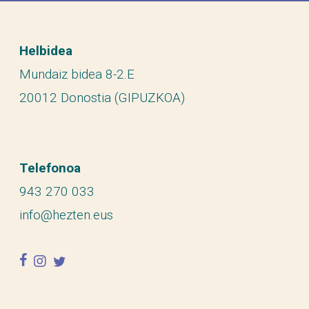
Helbidea
Mundaiz bidea 8-2.E
20012 Donostia (GIPUZKOA)
Telefonoa
943 270 033
info@hezten.eus
facebook
instagram
twitter