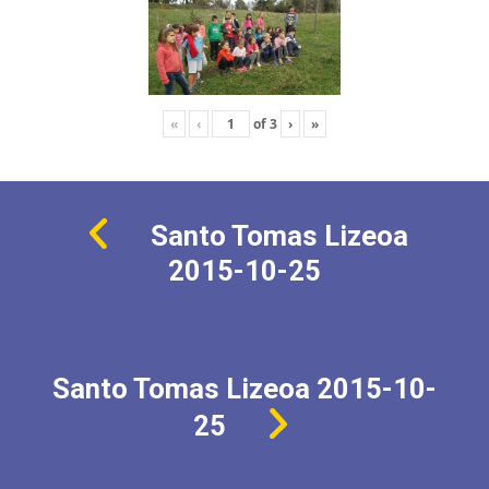
«
‹
of
3
›
»
Santo Tomas Lizeoa
2015-10-25
Santo Tomas Lizeoa 2015-10-
25