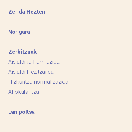
Zer da Hezten
Nor gara
Zerbitzuak
Aisialdiko Formazioa
Aisialdi Hezitzailea
Hizkuntza normalizazioa
Ahokularitza
Lan poltsa