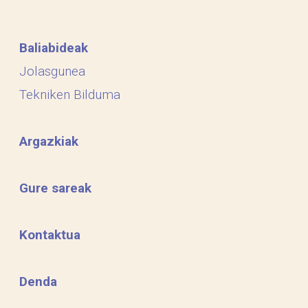
Baliabideak
Jolasgunea
Tekniken Bilduma
Argazkiak
Gure sareak
Kontaktua
Denda