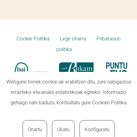
Cookie Politika
Lege oharra
Pribatasun
politika
Webgune honek cookie-ak erabiltzen ditu, zure nabigazioa
errazteko eta analisi estatistikoak egiteko. Informazio
gehiago nahi baduzu, kontsultatu gure
Cookien Politika
Onartu
Ukatu
Konfiguratu