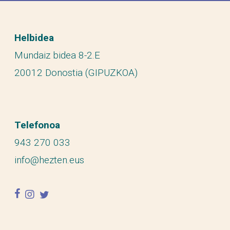
Helbidea
Mundaiz bidea 8-2.E
20012 Donostia (GIPUZKOA)
Telefonoa
943 270 033
info@hezten.eus
facebook
instagram
twitter