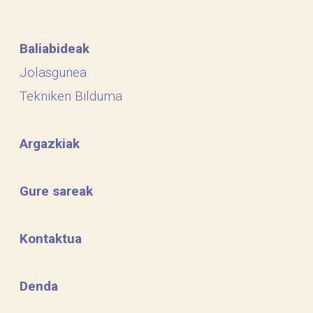
Baliabideak
Jolasgunea
Tekniken Bilduma
Argazkiak
Gure sareak
Kontaktua
Denda