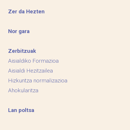
Zer da Hezten
Nor gara
Zerbitzuak
Aisialdiko Formazioa
Aisialdi Hezitzailea
Hizkuntza normalizazioa
Ahokularitza
Lan poltsa