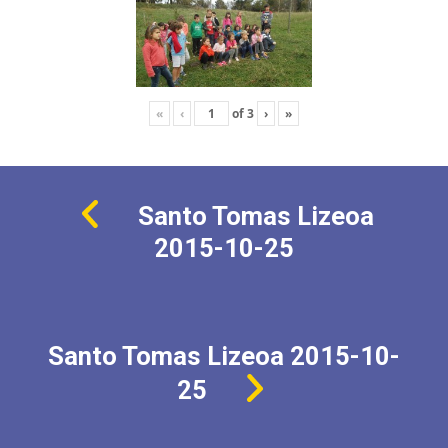
«
‹
of
3
›
»
Santo Tomas Lizeoa
2015-10-25
Santo Tomas Lizeoa 2015-10-
25