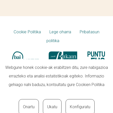
Cookie Politika
Lege oharra
Pribatasun
politika
Webgune honek cookie-ak erabiltzen ditu, zure nabigazioa
errazteko eta analisi estatistikoak egiteko. Informazio
gehiago nahi baduzu, kontsultatu gure
Cookien Politika
Onartu
Ukatu
Konfiguratu