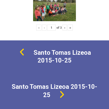
«
‹
of
3
›
»
Santo Tomas Lizeoa
2015-10-25
Santo Tomas Lizeoa 2015-10-
25