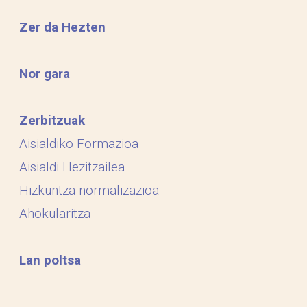
Zer da Hezten
Nor gara
Zerbitzuak
Aisialdiko Formazioa
Aisialdi Hezitzailea
Hizkuntza normalizazioa
Ahokularitza
Lan poltsa