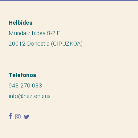
Helbidea
Mundaiz bidea 8-2.E
20012 Donostia (GIPUZKOA)
Telefonoa
943 270 033
info@hezten.eus
facebook
instagram
twitter