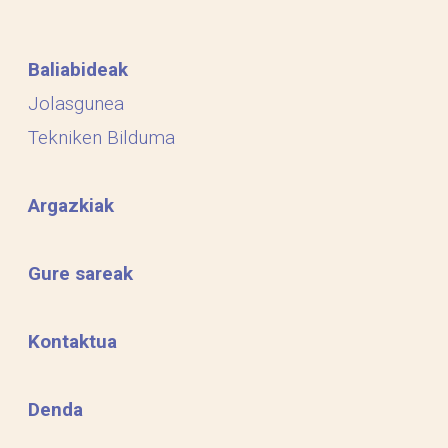
Baliabideak
Jolasgunea
Tekniken Bilduma
Argazkiak
Gure sareak
Kontaktua
Denda