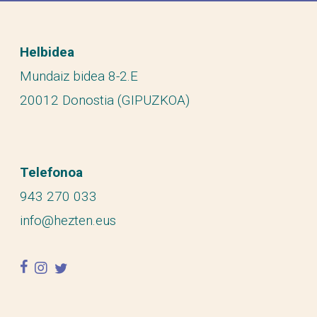
Helbidea
Mundaiz bidea 8-2.E
20012 Donostia (GIPUZKOA)
Telefonoa
943 270 033
info@hezten.eus
facebook
instagram
twitter