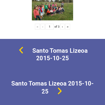
«
‹
of
3
›
»
Santo Tomas Lizeoa
2015-10-25
Santo Tomas Lizeoa 2015-10-
25