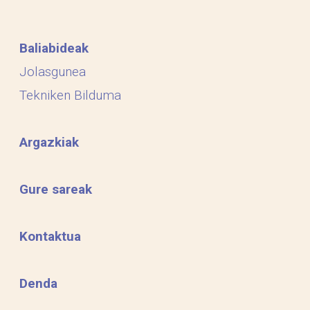
Baliabideak
Jolasgunea
Tekniken Bilduma
Argazkiak
Gure sareak
Kontaktua
Denda