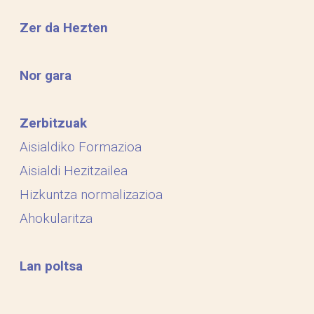
Zer da Hezten
Nor gara
Zerbitzuak
Aisialdiko Formazioa
Aisialdi Hezitzailea
Hizkuntza normalizazioa
Ahokularitza
Lan poltsa