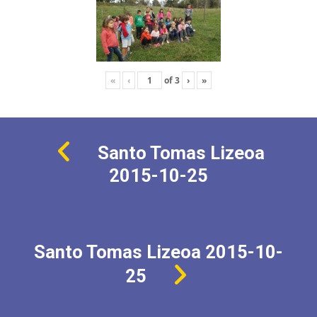
«
‹
of
3
›
»
Santo Tomas Lizeoa
2015-10-25
Santo Tomas Lizeoa 2015-10-
25