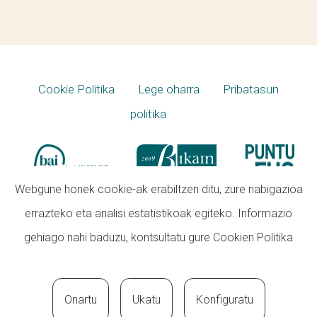
Cookie Politika
Lege oharra
Pribatasun
politika
Webgune honek cookie-ak erabiltzen ditu, zure nabigazioa
errazteko eta analisi estatistikoak egiteko. Informazio
gehiago nahi baduzu, kontsultatu gure
Cookien Politika
Onartu
Ukatu
Konfiguratu