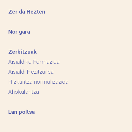
Zer da Hezten
Nor gara
Zerbitzuak
Aisialdiko Formazioa
Aisialdi Hezitzailea
Hizkuntza normalizazioa
Ahokularitza
Lan poltsa