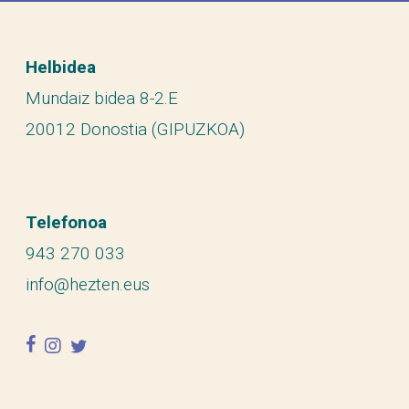
Helbidea
Mundaiz bidea 8-2.E
20012 Donostia (GIPUZKOA)
Telefonoa
943 270 033
info@hezten.eus
facebook
instagram
twitter