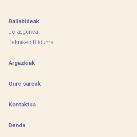
Baliabideak
Jolasgunea
Tekniken Bilduma
Argazkiak
Gure sareak
Kontaktua
Denda