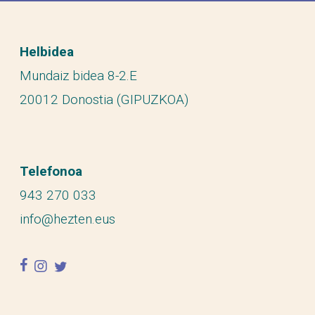
Helbidea
Mundaiz bidea 8-2.E
20012 Donostia (GIPUZKOA)
Telefonoa
943 270 033
info@hezten.eus
facebook
instagram
twitter