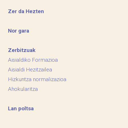
Zer da Hezten
Nor gara
Zerbitzuak
Aisialdiko Formazioa
Aisialdi Hezitzailea
Hizkuntza normalizazioa
Ahokularitza
Lan poltsa