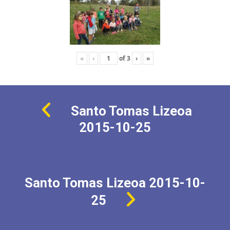
«
‹
of
3
›
»
Santo Tomas Lizeoa
2015-10-25
Santo Tomas Lizeoa 2015-10-
25