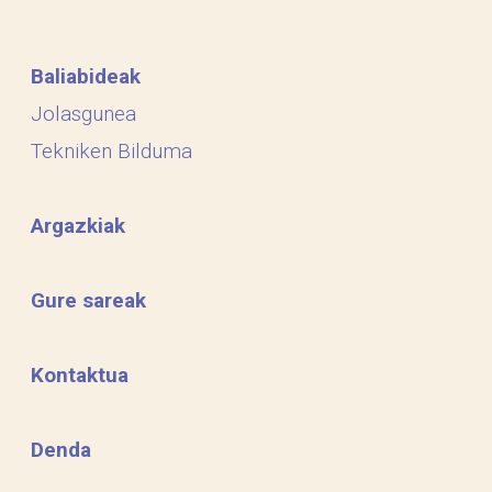
Baliabideak
Jolasgunea
Tekniken Bilduma
Argazkiak
Gure sareak
Kontaktua
Denda