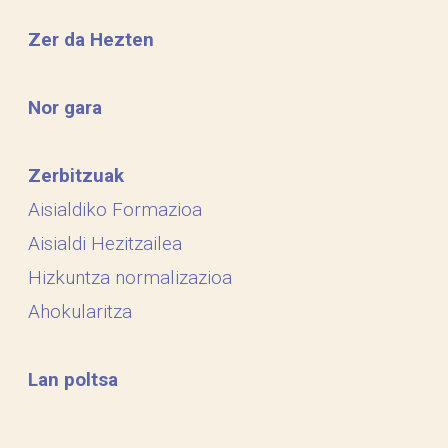
Zer da Hezten
Nor gara
Zerbitzuak
Aisialdiko Formazioa
Aisialdi Hezitzailea
Hizkuntza normalizazioa
Ahokularitza
Lan poltsa