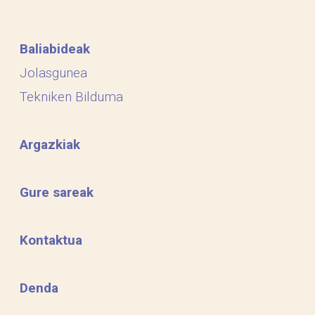
Baliabideak
Jolasgunea
Tekniken Bilduma
Argazkiak
Gure sareak
Kontaktua
Denda