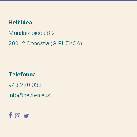
Helbidea
Mundaiz bidea 8-2.E
20012 Donostia (GIPUZKOA)
Telefonoa
943 270 033
info@hezten.eus
facebook
instagram
twitter