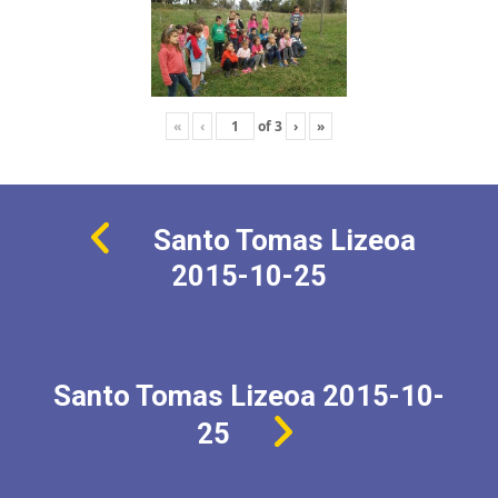
«
‹
of
3
›
»
Santo Tomas Lizeoa
2015-10-25
Santo Tomas Lizeoa 2015-10-
25