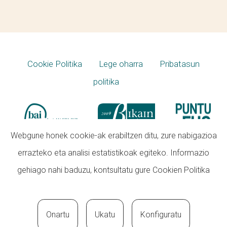
Cookie Politika
Lege oharra
Pribatasun
politika
Webgune honek cookie-ak erabiltzen ditu, zure nabigazioa
errazteko eta analisi estatistikoak egiteko. Informazio
gehiago nahi baduzu, kontsultatu gure
Cookien Politika
Onartu
Ukatu
Konfiguratu