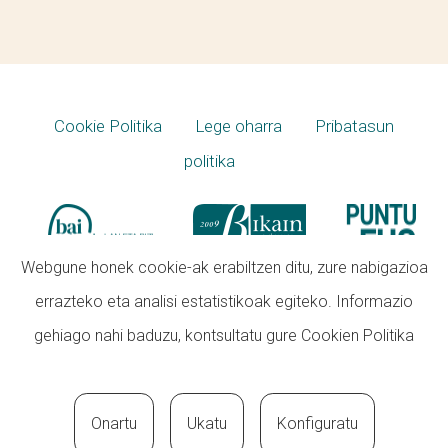
Cookie Politika
Lege oharra
Pribatasun
politika
Webgune honek cookie-ak erabiltzen ditu, zure nabigazioa
errazteko eta analisi estatistikoak egiteko. Informazio
gehiago nahi baduzu, kontsultatu gure
Cookien Politika
Onartu
Ukatu
Konfiguratu