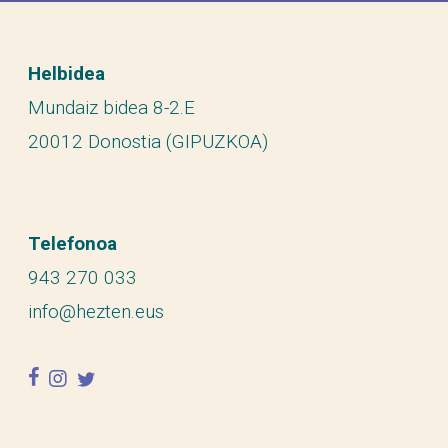
Helbidea
Mundaiz bidea 8-2.E
20012 Donostia (GIPUZKOA)
Telefonoa
943 270 033
info@hezten.eus
facebook
instagram
twitter