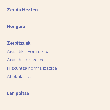
Zer da Hezten
Nor gara
Zerbitzuak
Aisialdiko Formazioa
Aisialdi Hezitzailea
Hizkuntza normalizazioa
Ahokularitza
Lan poltsa