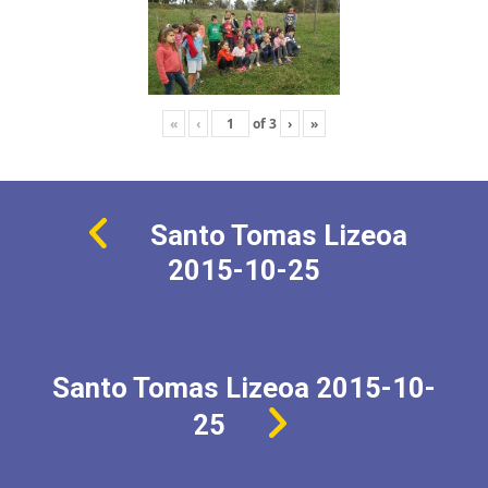
«
‹
of
3
›
»
Santo Tomas Lizeoa
2015-10-25
Santo Tomas Lizeoa 2015-10-
25