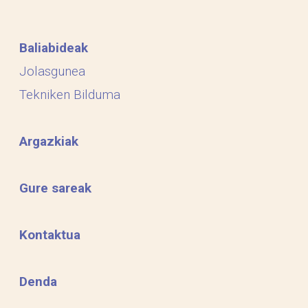
Baliabideak
Jolasgunea
Tekniken Bilduma
Argazkiak
Gure sareak
Kontaktua
Denda