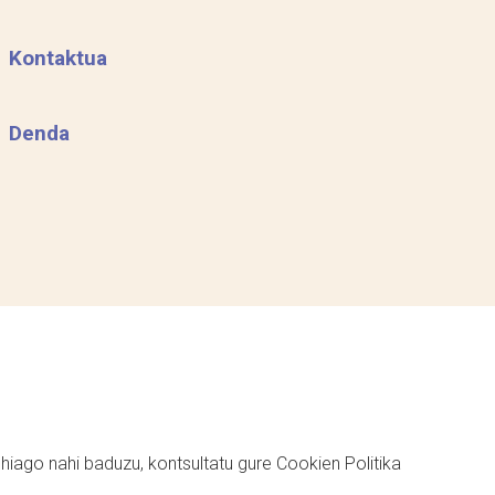
Kontaktua
Denda
ehiago nahi baduzu, kontsultatu gure
Cookien Politika