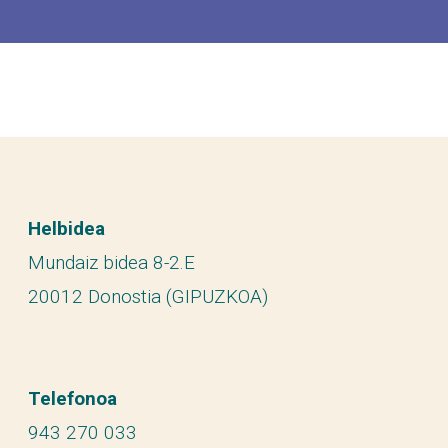
Helbidea
Mundaiz bidea 8-2.E
20012 Donostia (GIPUZKOA)
Telefonoa
943 270 033