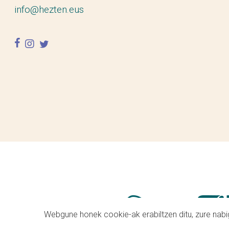
info@hezten.eus
facebook
instagram
twitter
Webgune honek cookie-ak erabiltzen ditu, zure nabig