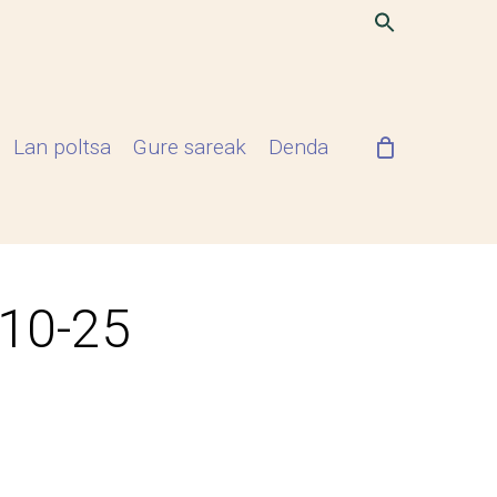
Lan poltsa
Gure sareak
Denda
-10-25