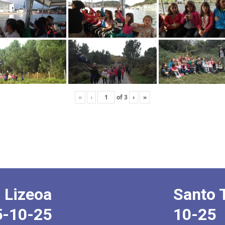
«
‹
of
3
›
»
 Lizeoa
Santo 
5-10-25
10-25