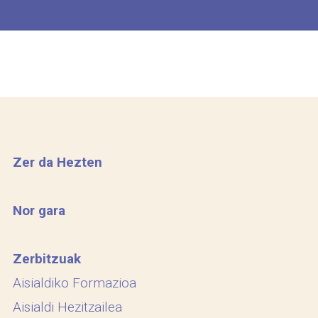
Zer da Hezten
Nor gara
Zerbitzuak
Aisialdiko Formazioa
Aisialdi Hezitzailea