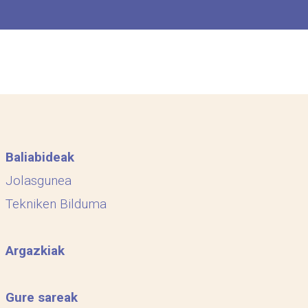
Baliabideak
Jolasgunea
Tekniken Bilduma
Argazkiak
Gure sareak