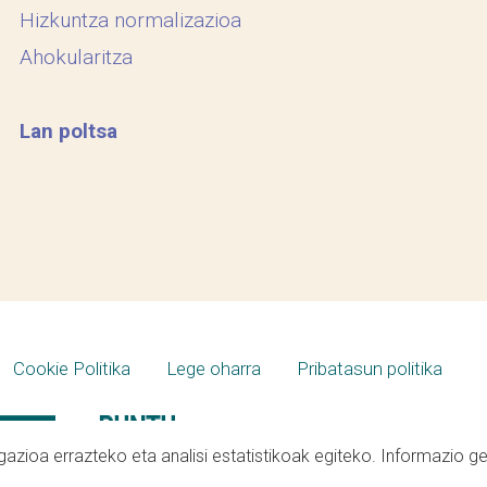
Hizkuntza normalizazioa
Ahokularitza
Lan poltsa
Cookie Politika
Lege oharra
Pribatasun politika
azioa errazteko eta analisi estatistikoak egiteko. Informazio g