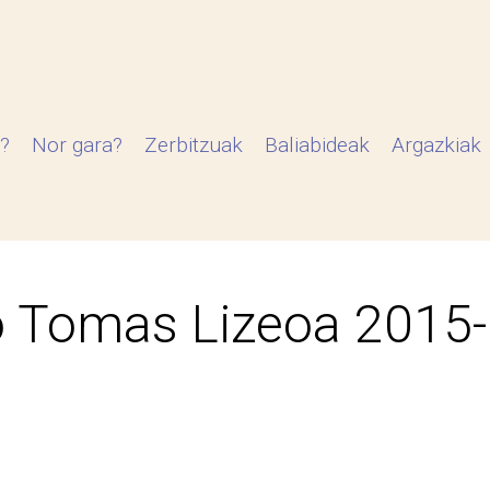
?
Nor gara?
Zerbitzuak
Baliabideak
Argazkiak
 Tomas Lizeoa 2015