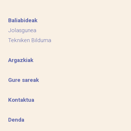
Baliabideak
Jolasgunea
Tekniken Bilduma
Argazkiak
Gure sareak
Kontaktua
Denda