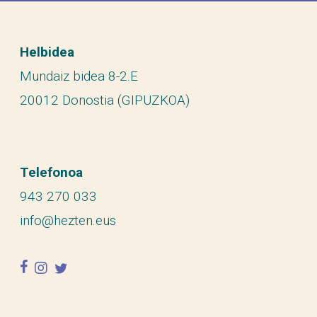
Helbidea
Mundaiz bidea 8-2.E
20012 Donostia (GIPUZKOA)
Telefonoa
943 270 033
info@hezten.eus
facebook
instagram
twitter