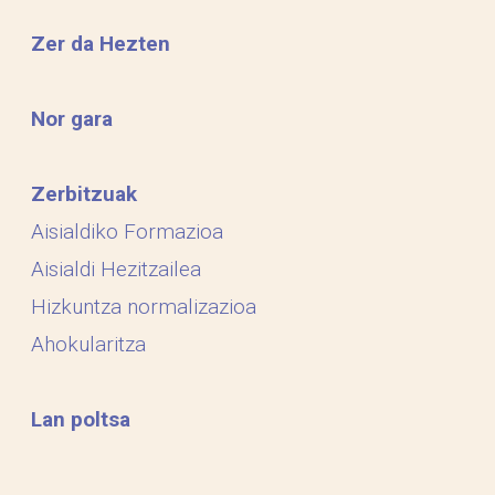
Zer da Hezten
Nor gara
Zerbitzuak
Aisialdiko Formazioa
Aisialdi Hezitzailea
Hizkuntza normalizazioa
Ahokularitza
Lan poltsa