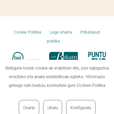
Cookie Politika
Lege oharra
Pribatasun
politika
Webgune honek cookie-ak erabiltzen ditu, zure nabigazioa
errazteko eta analisi estatistikoak egiteko. Informazio
gehiago nahi baduzu, kontsultatu gure
Cookien Politika
Onartu
Ukatu
Konfiguratu