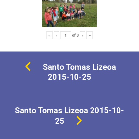
«
‹
of
3
›
»
Santo Tomas Lizeoa
2015-10-25
Santo Tomas Lizeoa 2015-10-
25