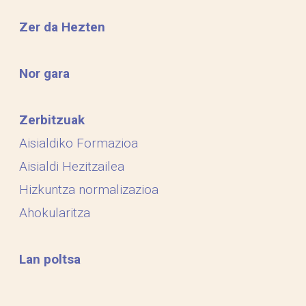
Zer da Hezten
Nor gara
Zerbitzuak
Aisialdiko Formazioa
Aisialdi Hezitzailea
Hizkuntza normalizazioa
Ahokularitza
Lan poltsa