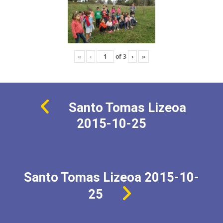
«
‹
of
3
›
»
Santo Tomas Lizeoa
2015-10-25
Santo Tomas Lizeoa 2015-10-
25