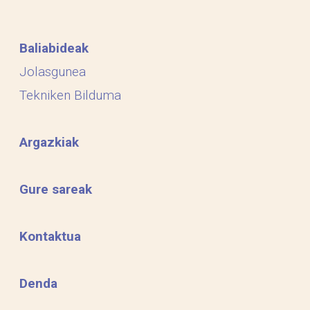
Baliabideak
Jolasgunea
Tekniken Bilduma
Argazkiak
Gure sareak
Kontaktua
Denda