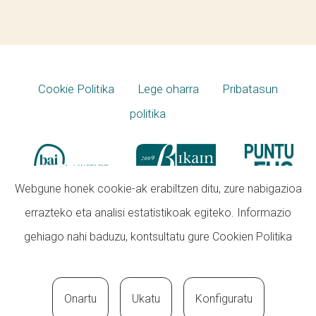
Cookie Politika
Lege oharra
Pribatasun
politika
Webgune honek cookie-ak erabiltzen ditu, zure nabigazioa
errazteko eta analisi estatistikoak egiteko. Informazio
gehiago nahi baduzu, kontsultatu gure
Cookien Politika
Onartu
Ukatu
Konfiguratu