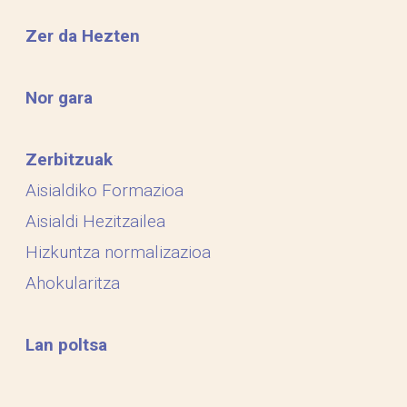
Zer da Hezten
Nor gara
Zerbitzuak
Aisialdiko Formazioa
Aisialdi Hezitzailea
Hizkuntza normalizazioa
Ahokularitza
Lan poltsa