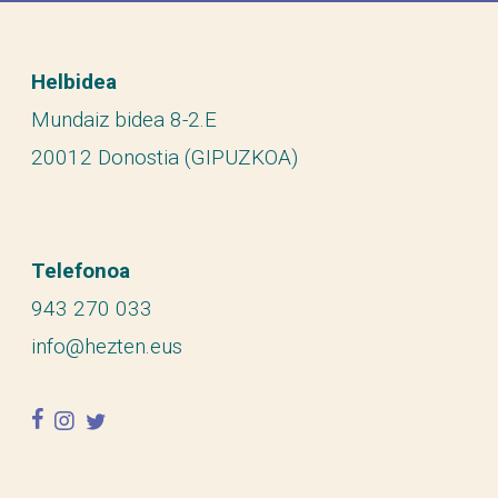
Helbidea
Mundaiz bidea 8-2.E
20012 Donostia (GIPUZKOA)
Telefonoa
943 270 033
info@hezten.eus
facebook
instagram
twitter