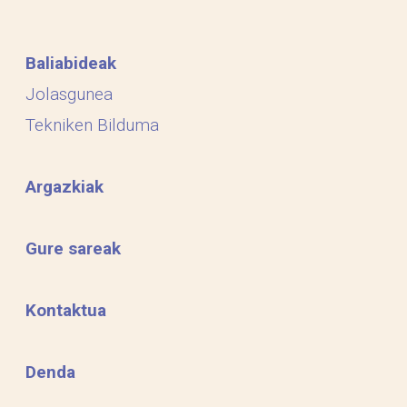
Baliabideak
Jolasgunea
Tekniken Bilduma
Argazkiak
Gure sareak
Kontaktua
Denda