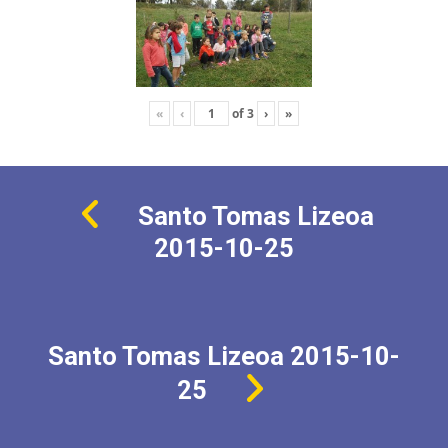
«
‹
of
3
›
»
Santo Tomas Lizeoa
2015-10-25
Santo Tomas Lizeoa 2015-10-
25