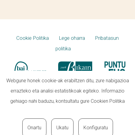
Cookie Politika
Lege oharra
Pribatasun
politika
Webgune honek cookie-ak erabiltzen ditu, zure nabigazioa
errazteko eta analisi estatistikoak egiteko. Informazio
gehiago nahi baduzu, kontsultatu gure
Cookien Politika
Onartu
Ukatu
Konfiguratu