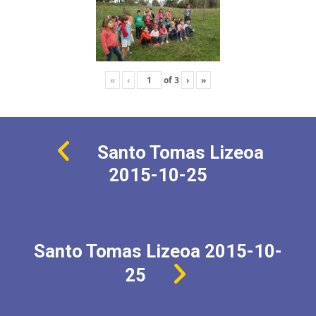
«
‹
of
3
›
»
Santo Tomas Lizeoa
2015-10-25
Santo Tomas Lizeoa 2015-10-
25