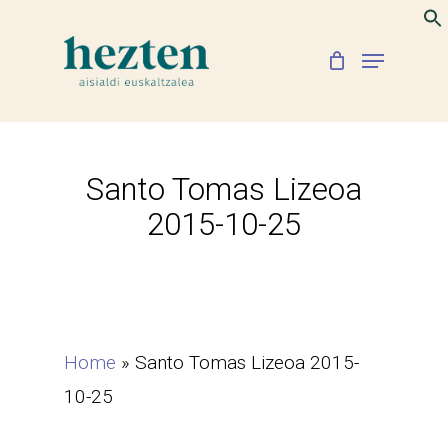
Skip
to
Menu
Close
main
Menu
content
Santo Tomas Lizeoa
2015-10-25
Home
»
Santo Tomas Lizeoa 2015-
10-25