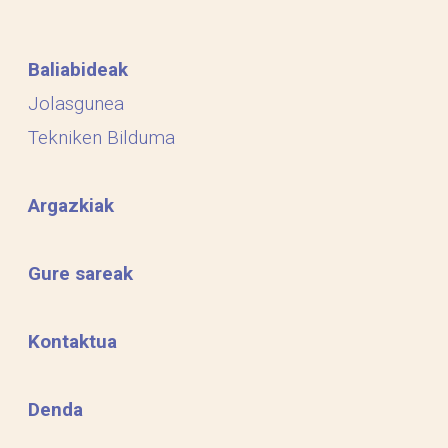
Baliabideak
Jolasgunea
Tekniken Bilduma
Argazkiak
Gure sareak
Kontaktua
Denda