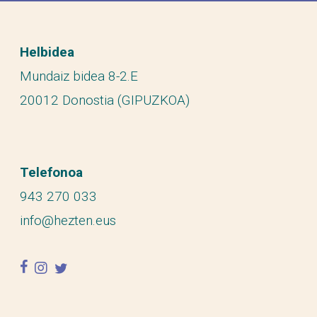
Helbidea
Mundaiz bidea 8-2.E
20012 Donostia (GIPUZKOA)
Telefonoa
943 270 033
info@hezten.eus
facebook
instagram
twitter