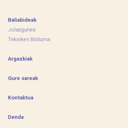
Baliabideak
Jolasgunea
Tekniken Bilduma
Argazkiak
Gure sareak
Kontaktua
Denda