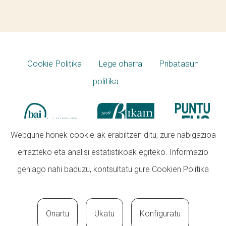
Cookie Politika
Lege oharra
Pribatasun
politika
Webgune honek cookie-ak erabiltzen ditu, zure nabigazioa
errazteko eta analisi estatistikoak egiteko. Informazio
gehiago nahi baduzu, kontsultatu gure
Cookien Politika
Onartu
Ukatu
Konfiguratu