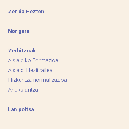
Zer da Hezten
Nor gara
Zerbitzuak
Aisialdiko Formazioa
Aisialdi Hezitzailea
Hizkuntza normalizazioa
Ahokularitza
Lan poltsa