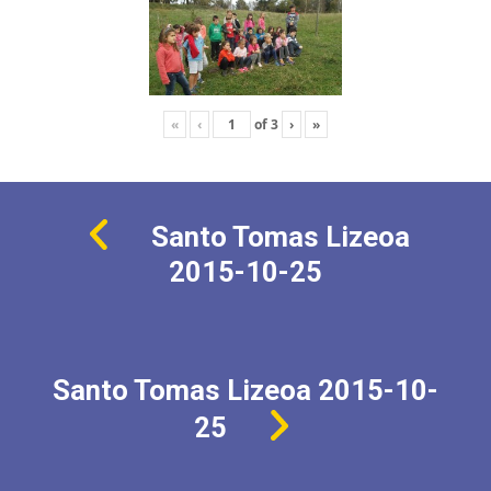
«
‹
of
3
›
»
Santo Tomas Lizeoa
2015-10-25
Santo Tomas Lizeoa 2015-10-
25