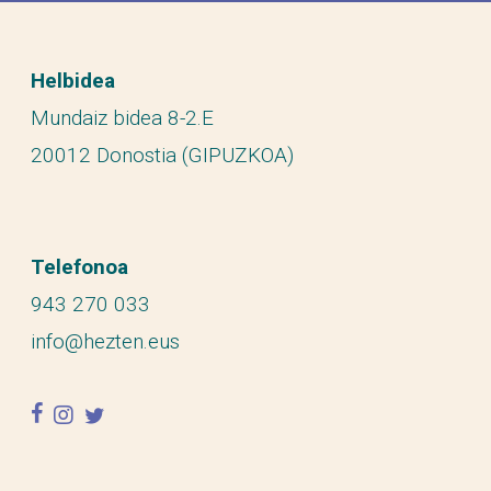
Helbidea
Mundaiz bidea 8-2.E
20012 Donostia (GIPUZKOA)
Telefonoa
943 270 033
info@hezten.eus
facebook
instagram
twitter