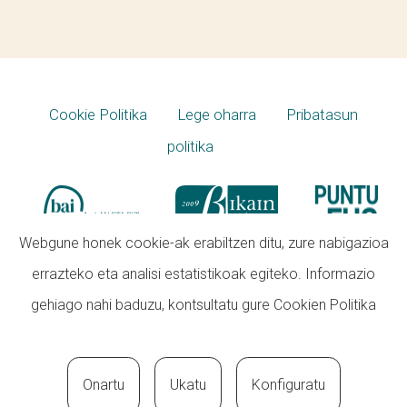
Cookie Politika
Lege oharra
Pribatasun
politika
Webgune honek cookie-ak erabiltzen ditu, zure nabigazioa
errazteko eta analisi estatistikoak egiteko. Informazio
gehiago nahi baduzu, kontsultatu gure
Cookien Politika
Onartu
Ukatu
Konfiguratu