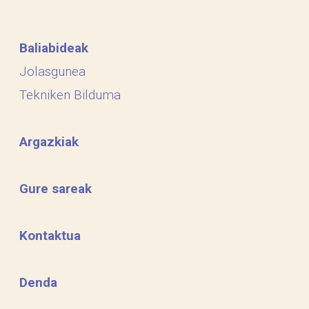
Baliabideak
Jolasgunea
Tekniken Bilduma
Argazkiak
Gure sareak
Kontaktua
Denda