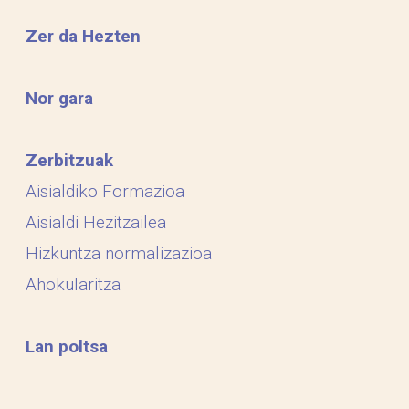
Zer da Hezten
Nor gara
Zerbitzuak
Aisialdiko Formazioa
Aisialdi Hezitzailea
Hizkuntza normalizazioa
Ahokularitza
Lan poltsa