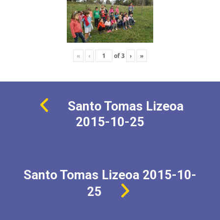
«
‹
of
3
›
»
Santo Tomas Lizeoa
2015-10-25
Santo Tomas Lizeoa 2015-10-
25