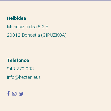
Helbidea
Mundaiz bidea 8-2.E
20012 Donostia (GIPUZKOA)
Telefonoa
943 270 033
info@hezten.eus
facebook
instagram
twitter