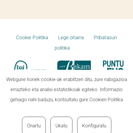
Cookie Politika
Lege oharra
Pribatasun
politika
Webgune honek cookie-ak erabiltzen ditu, zure nabigazioa
errazteko eta analisi estatistikoak egiteko. Informazio
gehiago nahi baduzu, kontsultatu gure
Cookien Politika
Onartu
Ukatu
Konfiguratu