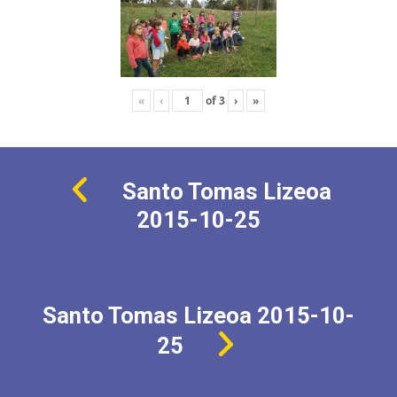
«
‹
of
3
›
»
Santo Tomas Lizeoa
2015-10-25
Santo Tomas Lizeoa 2015-10-
25