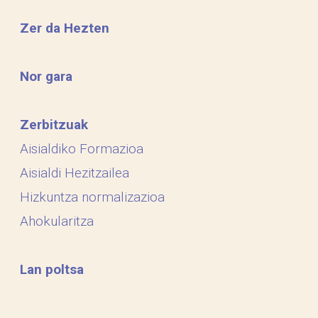
Zer da Hezten
Nor gara
Zerbitzuak
Aisialdiko Formazioa
Aisialdi Hezitzailea
Hizkuntza normalizazioa
Ahokularitza
Lan poltsa