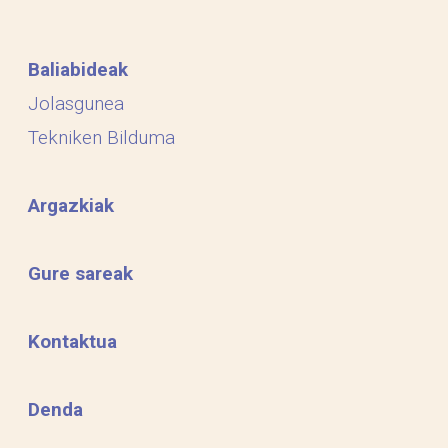
Baliabideak
Jolasgunea
Tekniken Bilduma
Argazkiak
Gure sareak
Kontaktua
Denda