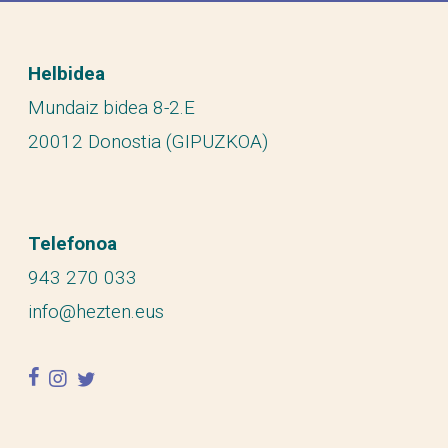
Helbidea
Mundaiz bidea 8-2.E
20012 Donostia (GIPUZKOA)
Telefonoa
943 270 033
info@hezten.eus
facebook
instagram
twitter