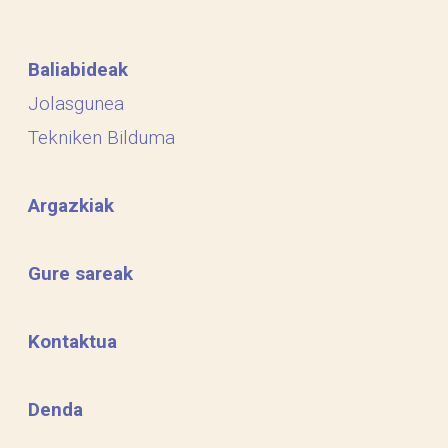
Baliabideak
Jolasgunea
Tekniken Bilduma
Argazkiak
Gure sareak
Kontaktua
Denda