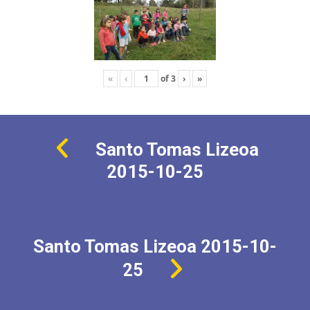
«
‹
of
3
›
»
Santo Tomas Lizeoa
2015-10-25
Santo Tomas Lizeoa 2015-10-
25