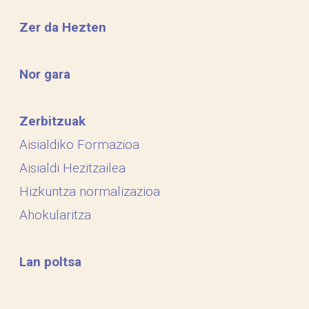
Zer da Hezten
Nor gara
Zerbitzuak
Aisialdiko Formazioa
Aisialdi Hezitzailea
Hizkuntza normalizazioa
Ahokularitza
Lan poltsa