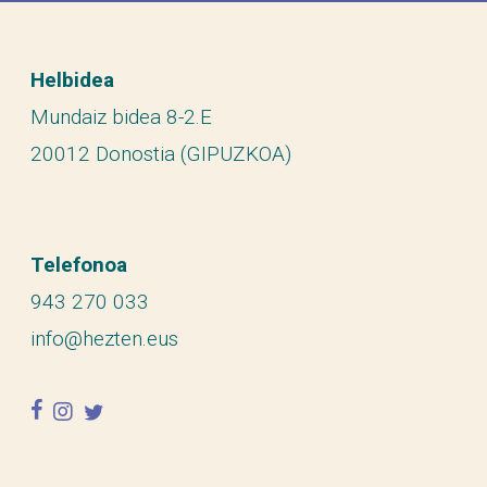
Helbidea
Mundaiz bidea 8-2.E
20012 Donostia (GIPUZKOA)
Telefonoa
943 270 033
info@hezten.eus
facebook
instagram
twitter