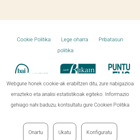
Cookie Politika
Lege oharra
Pribatasun
politika
Webgune honek cookie-ak erabiltzen ditu, zure nabigazioa
errazteko eta analisi estatistikoak egiteko. Informazio
gehiago nahi baduzu, kontsultatu gure
Cookien Politika
Onartu
Ukatu
Konfiguratu