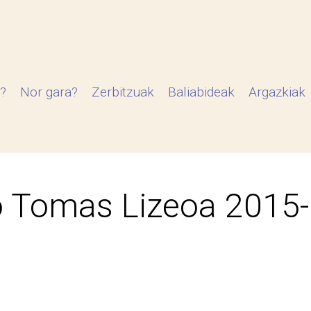
?
Nor gara?
Zerbitzuak
Baliabideak
Argazkiak
 Tomas Lizeoa 2015