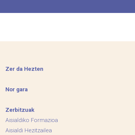
Zer da Hezten
Nor gara
Zerbitzuak
Aisialdiko Formazioa
Aisialdi Hezitzailea