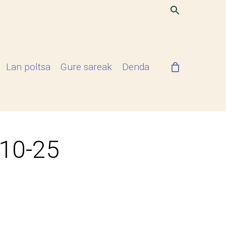
Lan poltsa
Gure sareak
Denda
-10-25