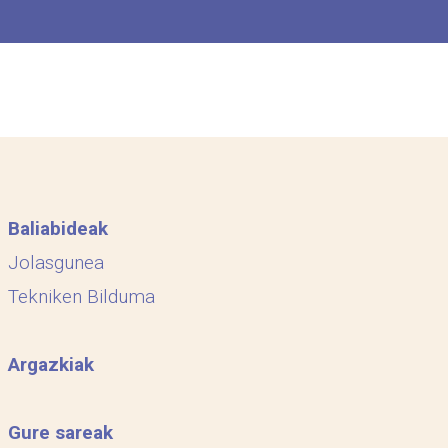
Baliabideak
Jolasgunea
Tekniken Bilduma
Argazkiak
Gure sareak