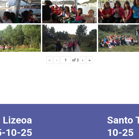
«
‹
of
3
›
»
 Lizeoa
Santo 
5-10-25
10-25