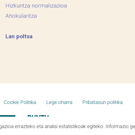
Hizkuntza normalizazioa
Ahokularitza
Lan poltsa
Cookie Politika
Lege oharra
Pribatasun politika
azioa errazteko eta analisi estatistikoak egiteko. Informazio g