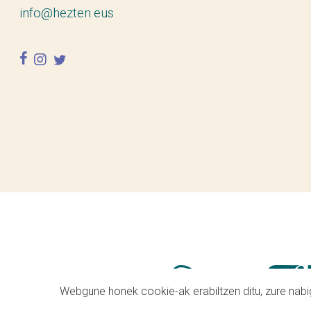
info@hezten.eus
facebook
instagram
twitter
Webgune honek cookie-ak erabiltzen ditu, zure nabig