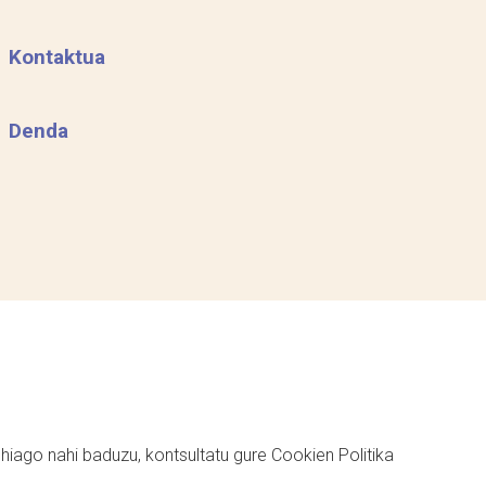
Kontaktua
Denda
ehiago nahi baduzu, kontsultatu gure
Cookien Politika