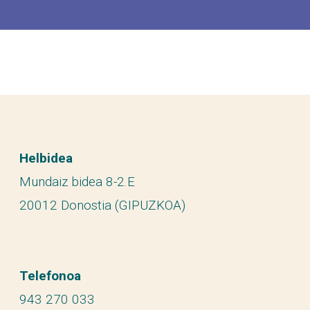
Helbidea
Mundaiz bidea 8-2.E
20012 Donostia (GIPUZKOA)
Telefonoa
943 270 033