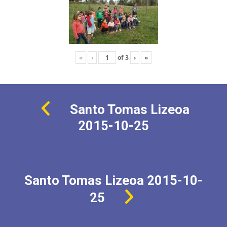
«
‹
of
3
›
»
Santo Tomas Lizeoa
2015-10-25
Santo Tomas Lizeoa 2015-10-
25