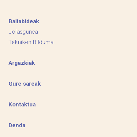
Baliabideak
Jolasgunea
Tekniken Bilduma
Argazkiak
Gure sareak
Kontaktua
Denda