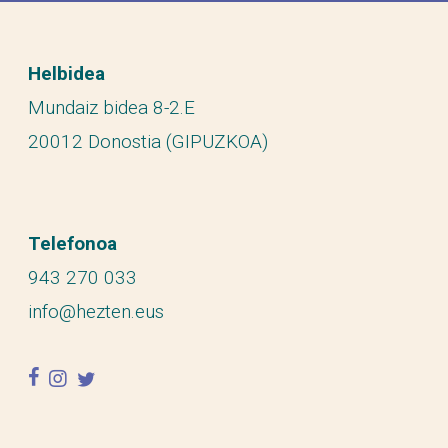
Helbidea
Mundaiz bidea 8-2.E
20012 Donostia (GIPUZKOA)
Telefonoa
943 270 033
info@hezten.eus
facebook
instagram
twitter