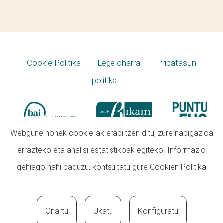
Cookie Politika
Lege oharra
Pribatasun
politika
Webgune honek cookie-ak erabiltzen ditu, zure nabigazioa
errazteko eta analisi estatistikoak egiteko. Informazio
gehiago nahi baduzu, kontsultatu gure
Cookien Politika
Onartu
Ukatu
Konfiguratu