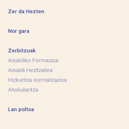
Zer da Hezten
Nor gara
Zerbitzuak
Aisialdiko Formazioa
Aisialdi Hezitzailea
Hizkuntza normalizazioa
Ahokularitza
Lan poltsa