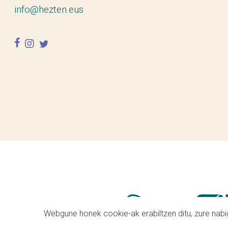
info@hezten.eus
facebook
instagram
twitter
Webgune honek cookie-ak erabiltzen ditu, zure nabig