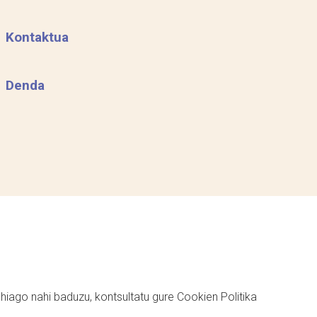
Kontaktua
Denda
ehiago nahi baduzu, kontsultatu gure
Cookien Politika