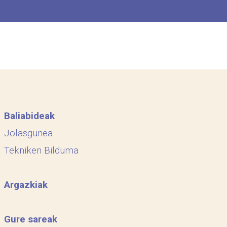
Baliabideak
Jolasgunea
Tekniken Bilduma
Argazkiak
Gure sareak