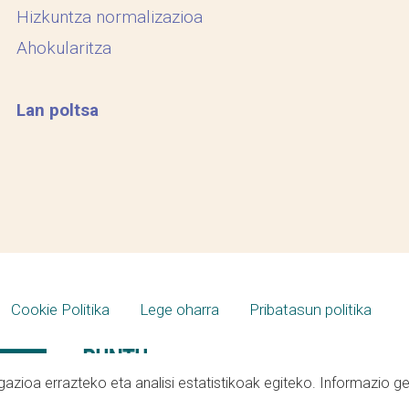
Hizkuntza normalizazioa
Ahokularitza
Lan poltsa
Cookie Politika
Lege oharra
Pribatasun politika
azioa errazteko eta analisi estatistikoak egiteko. Informazio g