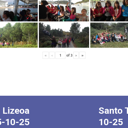
«
‹
of
3
›
»
 Lizeoa
Santo 
5-10-25
10-25