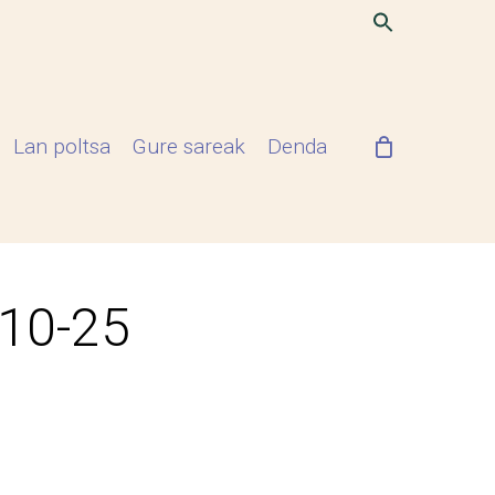
Lan poltsa
Gure sareak
Denda
-10-25