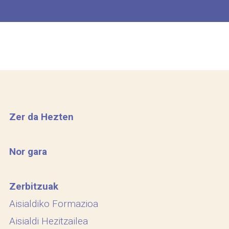
Zer da Hezten
Nor gara
Zerbitzuak
Aisialdiko Formazioa
Aisialdi Hezitzailea