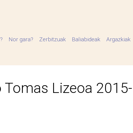
?
Nor gara?
Zerbitzuak
Baliabideak
Argazkiak
 Tomas Lizeoa 2015