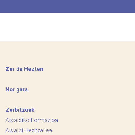
Zer da Hezten
Nor gara
Zerbitzuak
Aisialdiko Formazioa
Aisialdi Hezitzailea