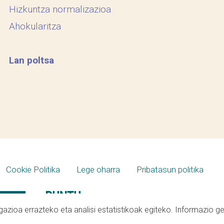
Hizkuntza normalizazioa
Ahokularitza
Lan poltsa
Cookie Politika
Lege oharra
Pribatasun politika
azioa errazteko eta analisi estatistikoak egiteko. Informazio g