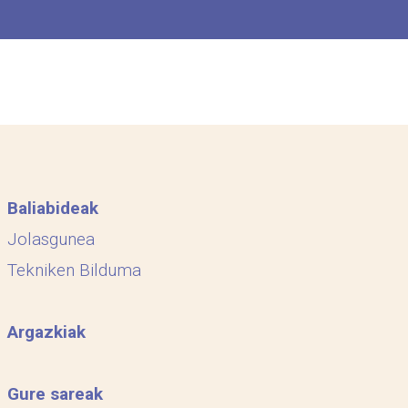
Baliabideak
Jolasgunea
Tekniken Bilduma
Argazkiak
Gure sareak