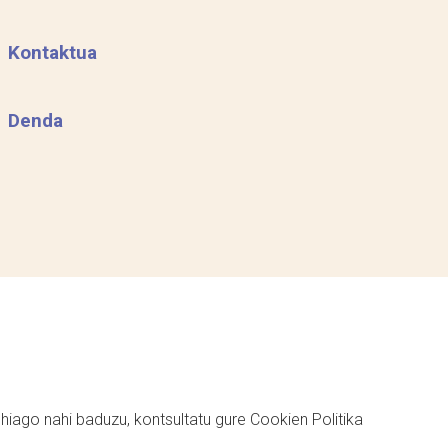
Kontaktua
Denda
ehiago nahi baduzu, kontsultatu gure
Cookien Politika