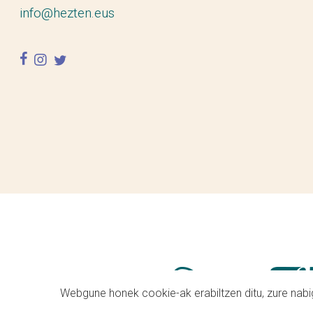
info@hezten.eus
facebook
instagram
twitter
Webgune honek cookie-ak erabiltzen ditu, zure nabig