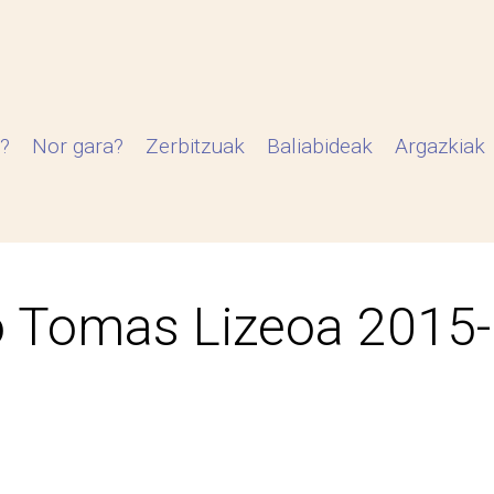
?
Nor gara?
Zerbitzuak
Baliabideak
Argazkiak
 Tomas Lizeoa 2015