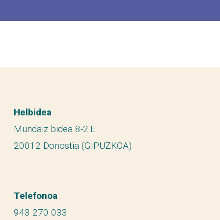
Helbidea
Mundaiz bidea 8-2.E
20012 Donostia (GIPUZKOA)
Telefonoa
943 270 033