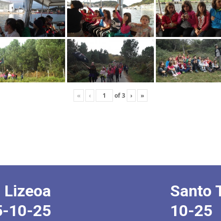
«
‹
of
3
›
»
 Lizeoa
Santo 
5-10-25
10-25