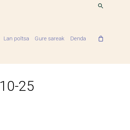
Lan poltsa
Gure sareak
Denda
-10-25