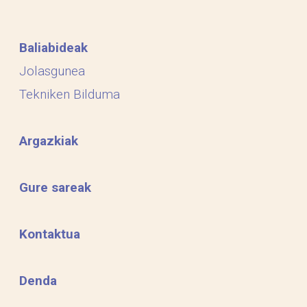
Baliabideak
Jolasgunea
Tekniken Bilduma
Argazkiak
Gure sareak
Kontaktua
Denda