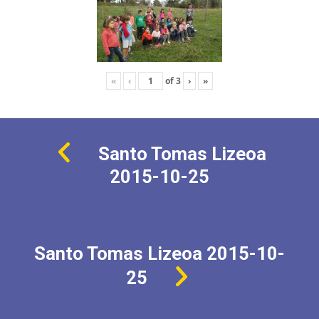
«
‹
of
3
›
»
Santo Tomas Lizeoa
2015-10-25
Santo Tomas Lizeoa 2015-10-
25