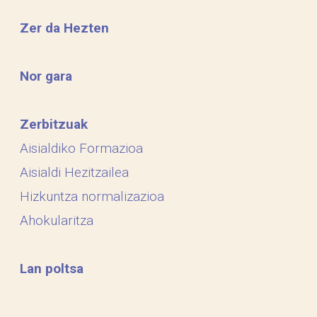
Zer da Hezten
Nor gara
Zerbitzuak
Aisialdiko Formazioa
Aisialdi Hezitzailea
Hizkuntza normalizazioa
Ahokularitza
Lan poltsa