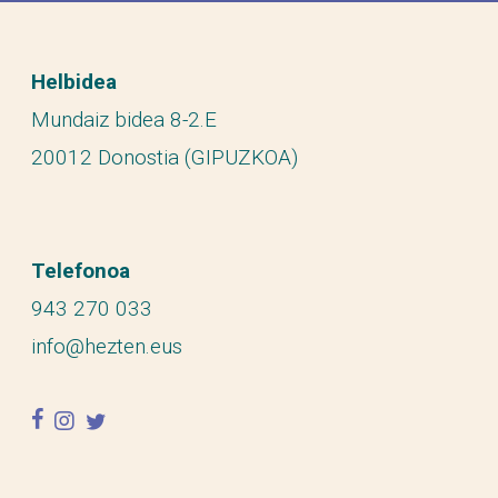
Helbidea
Mundaiz bidea 8-2.E
20012 Donostia (GIPUZKOA)
Telefonoa
943 270 033
info@hezten.eus
facebook
instagram
twitter