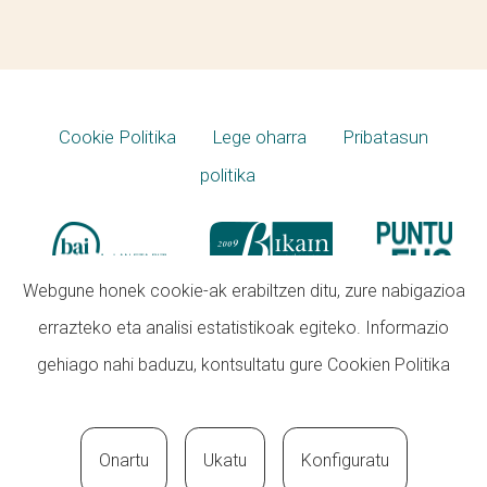
Cookie Politika
Lege oharra
Pribatasun
politika
Webgune honek cookie-ak erabiltzen ditu, zure nabigazioa
errazteko eta analisi estatistikoak egiteko. Informazio
gehiago nahi baduzu, kontsultatu gure
Cookien Politika
Onartu
Ukatu
Konfiguratu