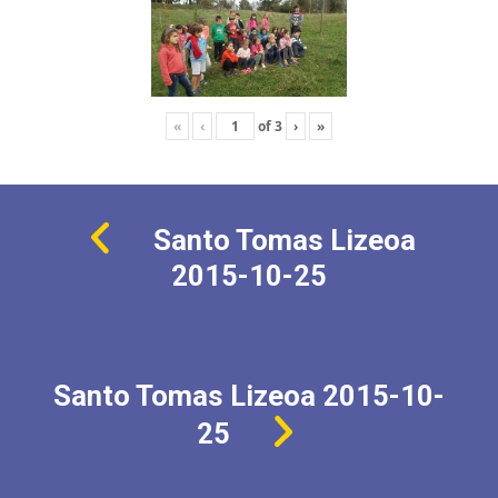
«
‹
of
3
›
»
Santo Tomas Lizeoa
2015-10-25
Santo Tomas Lizeoa 2015-10-
25