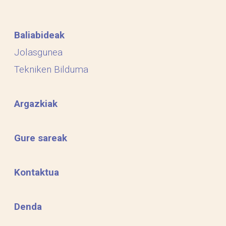
Baliabideak
Jolasgunea
Tekniken Bilduma
Argazkiak
Gure sareak
Kontaktua
Denda