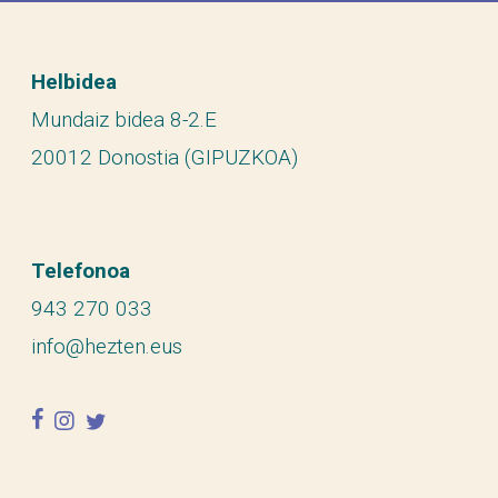
Helbidea
Mundaiz bidea 8-2.E
20012 Donostia (GIPUZKOA)
Telefonoa
943 270 033
info@hezten.eus
facebook
instagram
twitter