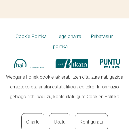
Cookie Politika
Lege oharra
Pribatasun
politika
Webgune honek cookie-ak erabiltzen ditu, zure nabigazioa
errazteko eta analisi estatistikoak egiteko. Informazio
gehiago nahi baduzu, kontsultatu gure
Cookien Politika
Onartu
Ukatu
Konfiguratu