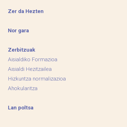
Zer da Hezten
Nor gara
Zerbitzuak
Aisialdiko Formazioa
Aisialdi Hezitzailea
Hizkuntza normalizazioa
Ahokularitza
Lan poltsa